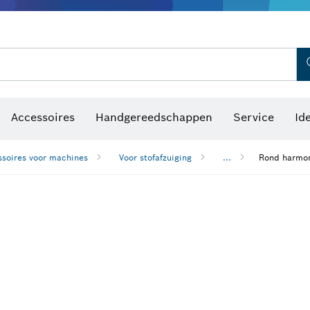
Optische waterpastoestellen
Accessoires
Handgereedschappen
Service
Id
soires voor machines
Voor stofafzuiging
...
Rond harmoni