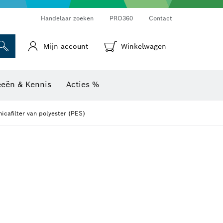
Warmtebeeldcamera's & thermodetectoren
Handelaar zoeken
PRO360
Contact
Mijn account
Winkelwagen
eeën & Kennis
Acties %
cafilter van polyester (PES)