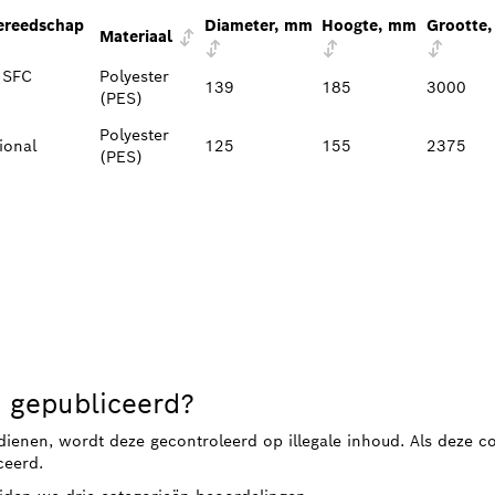
gereedschap
Diameter, mm
Hoogte, mm
Grootte,
Materiaal
 SFC
Polyester
139
185
3000
(PES)
Polyester
ional
125
155
2375
(PES)
 gepubliceerd?
dienen, wordt deze gecontroleerd op illegale inhoud. Als deze c
ceerd.