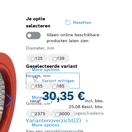
Je optie
Resetten
selecteren
Alleen online beschikbare
producten laten zien
Diameter, mm
125
139
Geselecteerde variant
More options
Hoogte, mm
Variant wijzigen
155
185
30,35 €
More options
vanaf
incl. btw.
Grootte, cm²
25,08 €
excl. btw.
Bekijk prijsgeschiedenis
2375
3000
Variantenoverzicht
(2)
More options
Kies een verpakkingsgrootte