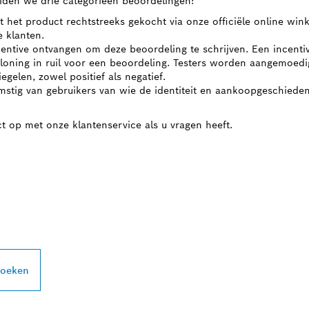
iden we drie categorieën beoordelingen:
t het product rechtstreeks gekocht via onze officiële online win
 klanten.
centive ontvangen om deze beoordeling te schrijven. Een incenti
eloning in ruil voor een beoordeling. Testers worden aangemoed
gelen, zowel positief als negatief.
mstig van gebruikers van wie de identiteit en aankoopgeschiedenis
t op met onze klantenservice als u vragen heeft.
PROFESSIONAL DE
zoeken