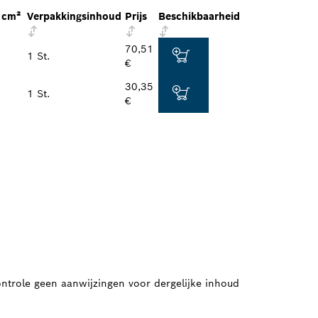
 cm²
Verpakkingsinhoud
Prijs
Beschikbaarheid
70,51
1 St.
€
30,35
1 St.
€
ontrole geen aanwijzingen voor dergelijke inhoud