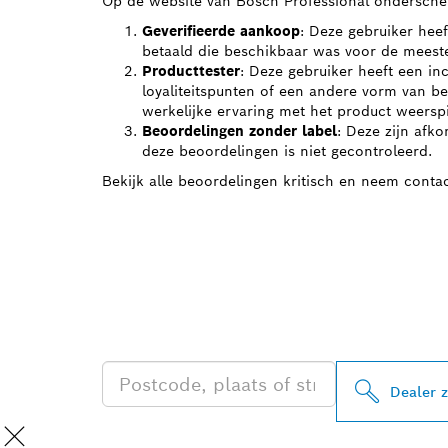
Op de website van Bosch Professional ondersche
Geverifieerde aankoop
: Deze gebruiker heef
betaald die beschikbaar was voor de meeste
Producttester
: Deze gebruiker heeft een in
loyaliteitspunten of een andere vorm van b
werkelijke ervaring met het product weerspie
Beoordelingen zonder label
: Deze zijn afko
deze beoordelingen is niet gecontroleerd.
Bekijk alle beoordelingen kritisch en neem contac
ZOEK BOSCH 
IN UW BUURT
Dealer 