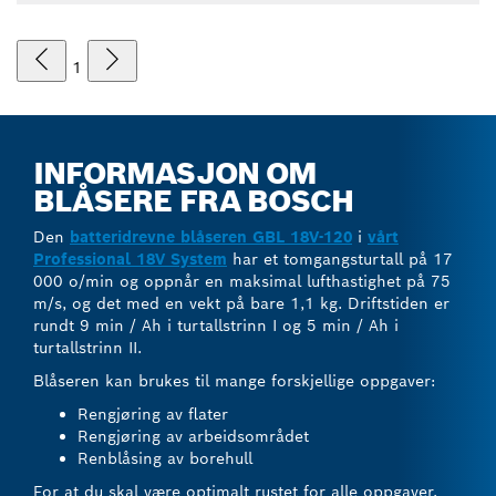
1
INFORMASJON OM
BLÅSERE FRA BOSCH
Den
batteridrevne blåseren GBL 18V-120
i
vårt
Professional 18V System
har et tomgangsturtall på 17
000 o/min og oppnår en maksimal lufthastighet på 75
m/s, og det med en vekt på bare 1,1 kg. Driftstiden er
rundt 9 min / Ah i turtallstrinn I og 5 min / Ah i
turtallstrinn II.
Blåseren kan brukes til mange forskjellige oppgaver:
Rengjøring av flater
Rengjøring av arbeidsområdet
Renblåsing av borehull
For at du skal være optimalt rustet for alle oppgaver,