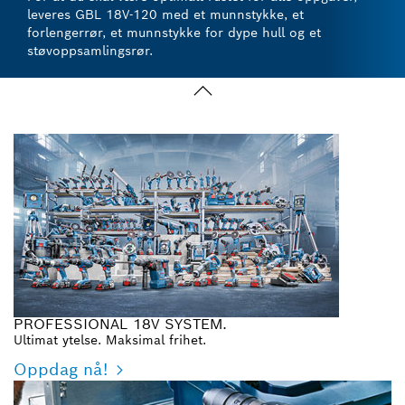
leveres GBL 18V-120 med et munnstykke, et
forlengerrør, et munnstykke for dype hull og et
støvoppsamlingsrør.
PROFESSIONAL 18V SYSTEM.
Ultimat ytelse. Maksimal frihet.
Oppdag nå!