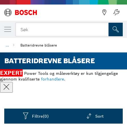
Søk
...
Batteridrevne blåsere
BATTERIDREVNE BLÅSERE
EXPERT
Power Tools og måleverktøy er kun tilgjengelige
gjennom kvalifiserte
forhandlere
.
Filtre
(0)
Sort
Dropdown