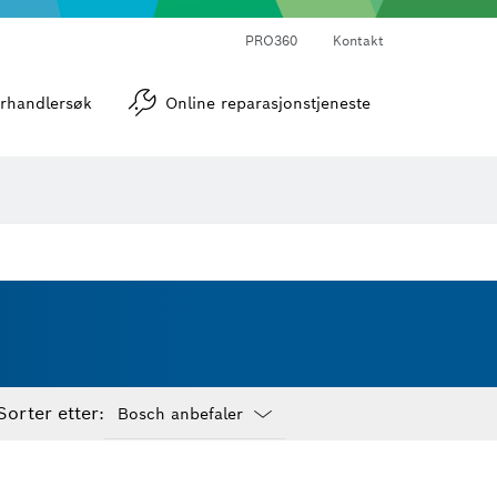
PRO360
Kontakt
verktøy
Vinkel- og helningsmålere
rhandlersøk
Online reparasjonstjeneste
Sorter etter:
Dropdown
closed