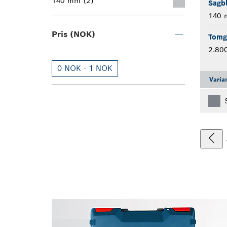
140 mm (2)
Sagb
140
Pris (NOK)
Tomg
2.80
0 NOK - 1 NOK
Varia