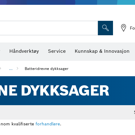
Optiske nivellerings
Fo
r
Håndverktøy
Service
Kunnskap & Innovasjon
...
Batteridrevne dykksager
NE DYKKSAGER
nnom kvalifiserte
forhandlere
.