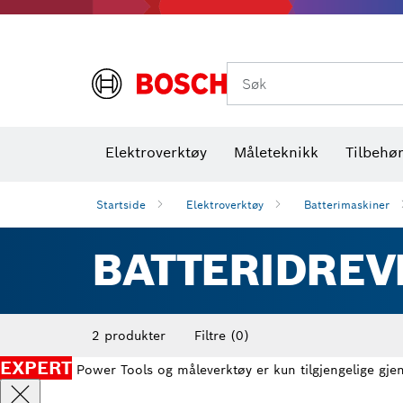
Termiske kameraer og detektorer
Søk
Elektroverktøy
Måleteknikk
Tilbehø
Startside
Elektroverktøy
Batterimaskiner
BATTERIDREV
2 produkter
Filtre
(0)
EXPERT
Power Tools og måleverktøy er kun tilgjengelige gje