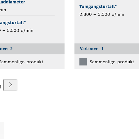
laddiameter
Tomgangsturtall*
 mm
2.800 – 5.500 o/min
angsturtall*
0 – 5.500 o/min
nter:
2
Varianter:
1
Sammenlign produkt
Sammenlign produkt
1