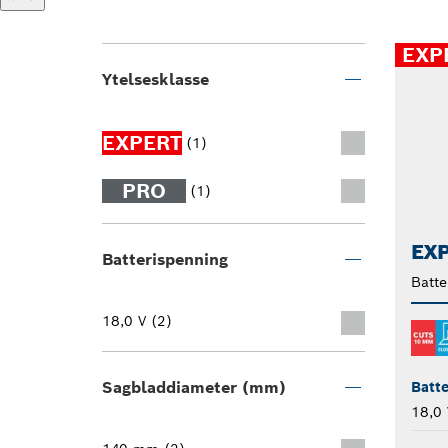
EXP
Ytelsesklasse
EXPERT
(1)
PRO
(1)
EXP
Batterispenning
Batte
18,0 V (2)
Sagbladdiameter (mm)
Batte
18,0 