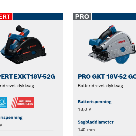
PRO
ERT
ERT EXKT18V-52G
PRO GKT 18V-52 G
ridrevet dykksag
Batteridrevet dykksag
Batterispenning
18,0 V
rispenning
Sagbladdiameter
V
140 mm