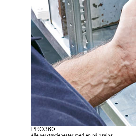
PRO360
Alle verktøytjenester med én pålogging.