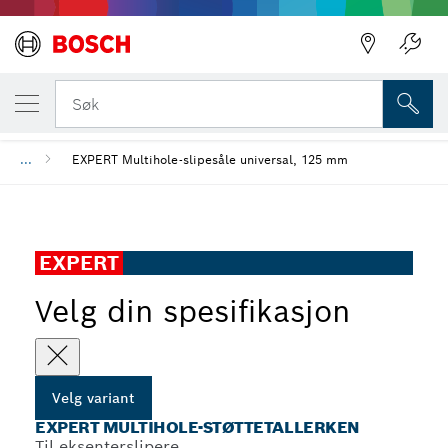
DIN VALGTE VARIANT
EXPERT Multihole-støttetallerken
Søk
...
EXPERT Multihole-slipesåle universal, 125 mm
EXPERT
Velg din spesifikasjon
Velg variant
EXPERT MULTIHOLE-STØTTETALLERKEN
Til eksenterslipere