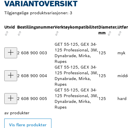
VARIANTOVERSIKT
Tilgjengelige produktvariasjoner:
3
Utvid
Bestillingsnummer
Verktøykompatibilitet
Diameter,
Utfør
mm
GET 55-125, GEX 34-
125 Professional, 3M,
2 608 900 003
125
myk
Dynabrade, Mirka,
Rupes
GET 55-125, GEX 34-
125 Professional, 3M,
2 608 900 004
125
midd
Dynabrade, Mirka,
Rupes
GET 55-125, GEX 34-
125 Professional, 3M,
2 608 900 005
125
hard
Dynabrade, Mirka,
Rupes
av
produkter
Vis flere produkter