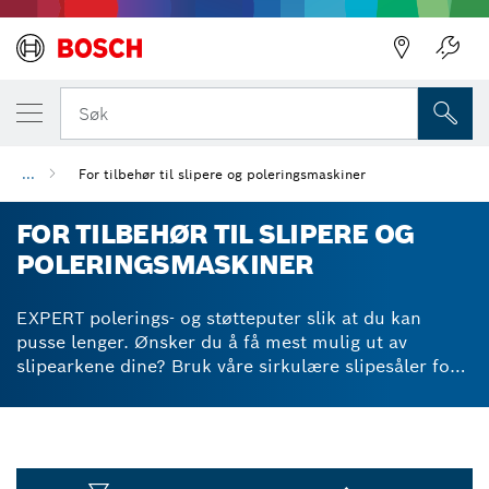
Søk
...
For tilbehør til slipere og poleringsmaskiner
FOR TILBEHØR TIL SLIPERE OG
POLERINGSMASKINER
EXPERT polerings- og støtteputer slik at du kan
pusse lenger. Ønsker du å få mest mulig ut av
slipearkene dine? Bruk våre sirkulære slipesåler for å
gjøre dine slipejobber mer effektive. Når det
kombineres med flerhullsslipepapir, kan en
poleringspute eller slipeplate kontrollere og
redusere mengden støv du produserer. Vår Particle
Control-teknologi gir lite søl, men likevel svært