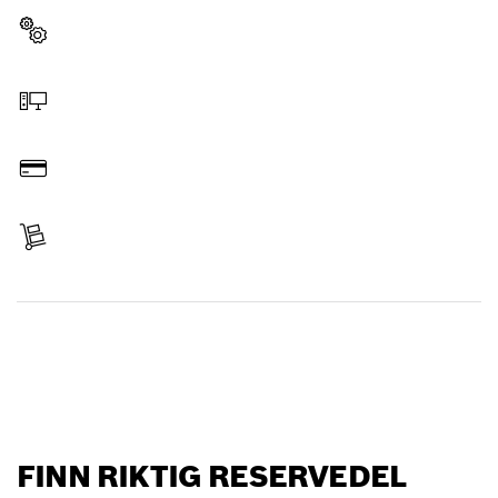
Velg reservedel
Bestill på nettet
Betal
Leveranse mottatt
Finn reservedel
FINN RIKTIG RESERVEDEL