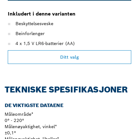
Inkludert i denne varianten
Beskyttelsesveske
Beinforlenger
4 x 1,5 V LR6-batterier (AA)
Ditt valg
TEKNISKE SPESIFIKASJONER
DE VIKTIGSTE DATAENE
Måleområde*
0° - 220°
Målenøyaktighet, vinkel*
±0,1°
Målenøyaktighet, libeller*