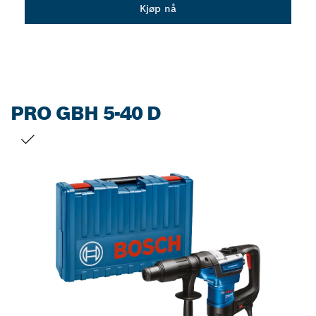
Dropdown
Kjøp nå
closed
PRO GBH 5-40 D
DITT VALG