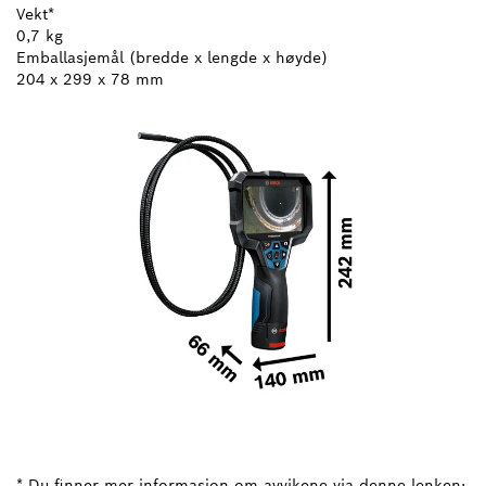
Vekt*
0,7 kg
Emballasjemål (bredde x lengde x høyde)
204 x 299 x 78 mm
* Du finner mer informasjon om avvikene via denne lenken: