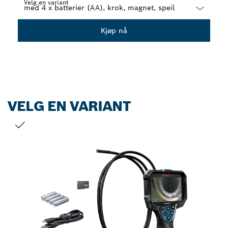
Velg en variant
Dropdown
Kjøp nå
closed
VELG EN VARIANT
DITT VALG