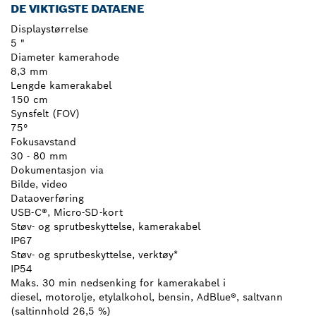
DE VIKTIGSTE DATAENE
Displaystørrelse
5 "
Diameter kamerahode
8,3 mm
Lengde kamerakabel
150 cm
Synsfelt (FOV)
75°
Fokusavstand
30 - 80 mm
Dokumentasjon via
Bilde, video
Dataoverføring
USB-C®, Micro-SD-kort
Støv- og sprutbeskyttelse, kamerakabel
IP67
Støv- og sprutbeskyttelse, verktøy*
IP54
Maks. 30 min nedsenking for kamerakabel i
diesel, motorolje, etylalkohol, bensin, AdBlue®, saltvann
(saltinnhold 26,5 %)