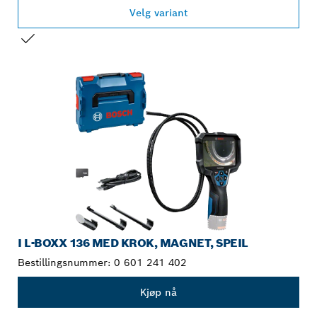
Velg variant
DITT VALG
I L-BOXX 136 MED KROK, MAGNET, SPEIL
Bestillingsnummer:
0 601 241 402
Kjøp nå