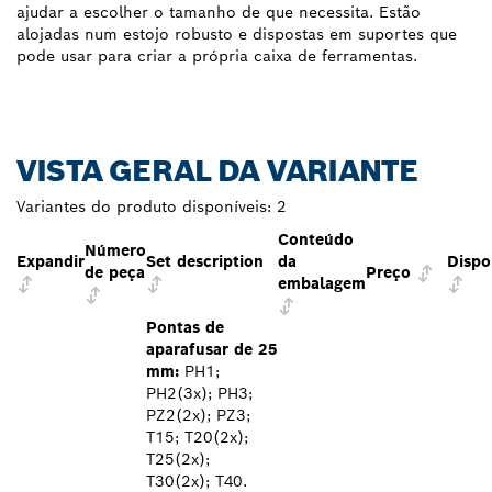
ajudar a escolher o tamanho de que necessita. Estão
alojadas num estojo robusto e dispostas em suportes que
pode usar para criar a própria caixa de ferramentas.
VISTA GERAL DA VARIANTE
Variantes do produto disponíveis:
2
Conteúdo
Número
Expandir
Set description
da
Dispo
de peça
Preço
embalagem
Pontas de
aparafusar de 25
mm:
PH1;
PH2(3x); PH3;
PZ2(2x); PZ3;
T15; T20(2x);
T25(2x);
T30(2x); T40.