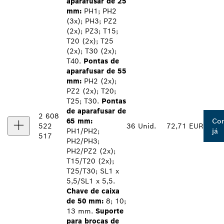
aparafusar de 25
mm:
PH1; PH2
(3x); PH3; PZ2
(2x); PZ3; T15;
T20 (2x); T25
(2x); T30 (2x);
T40.
Pontas de
aparafusar de 55
mm:
PH2 (2x);
PZ2 (2x); T20;
T25; T30.
Pontas
de aparafusar de
2 608
65 mm:
Co
522
36 Unid.
72,71 EUR
PH1/PH2;
já
517
PH2/PH3;
PH2/PZ2 (2x);
T15/T20 (2x);
T25/T30; SL1 x
5,5/SL1 x 5,5.
Chave de caixa
de 50 mm:
8; 10;
13 mm.
Suporte
para brocas de