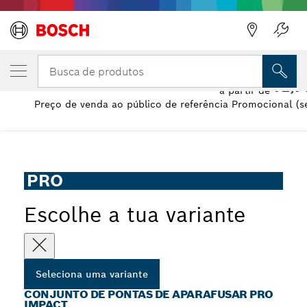
A VARIANTE QUE SELECIONASTE
Conjunto de pontas de aparafusar PRO Imp
Busca de produtos
72,7
a partir de
Preço de venda ao público de referência Promocional (s
...
Conjunto de brocas PRO Impact Screwdriver, 36 unid.
PRO
Escolhe a tua variante
Seleciona uma variante
CONJUNTO DE PONTAS DE APARAFUSAR PRO
IMPACT