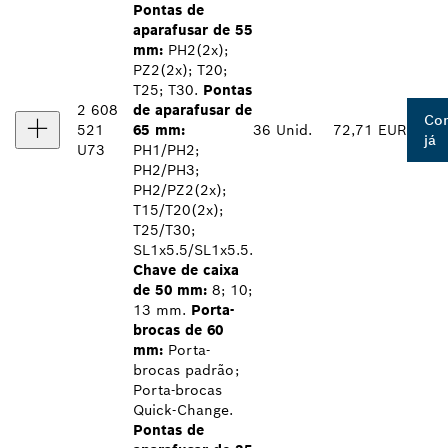
Pontas de
aparafusar de 55
mm:
PH2(2x);
PZ2(2x); T20;
T25; T30.
Pontas
2 608
de aparafusar de
Co
521
65 mm:
36 Unid.
72,71 EUR
já
U73
PH1/PH2;
PH2/PH3;
PH2/PZ2(2x);
T15/T20(2x);
T25/T30;
SL1x5.5/SL1x5.5.
Chave de caixa
de 50 mm:
8; 10;
13 mm.
Porta-
brocas de 60
mm:
Porta-
brocas padrão;
Porta-brocas
Quick-Change.
Pontas de