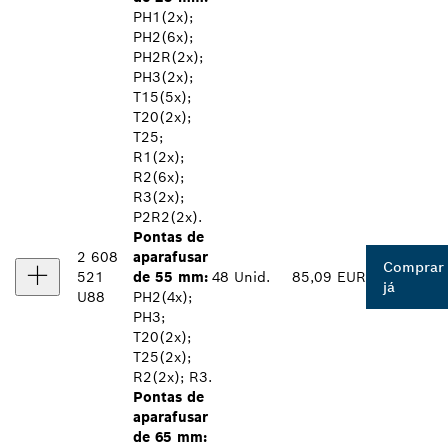
PH1(2x);
PH2(6x);
PH2R(2x);
PH3(2x);
T15(5x);
T20(2x);
T25;
R1(2x);
R2(6x);
R3(2x);
P2R2(2x).
Pontas de
2 608
aparafusar
Comprar
521
de 55 mm:
48 Unid.
85,09 EUR
já
U88
PH2(4x);
PH3;
T20(2x);
T25(2x);
R2(2x); R3.
Pontas de
aparafusar
de 65 mm: