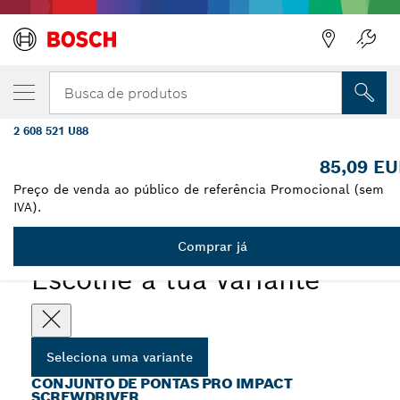
A VARIANTE QUE SELECIONASTE
Conjunto de brocas PRO Impact
Busca de produtos
Screwdriver, 48 unid.
2 608 521 U88
...
Conjunto de brocas PRO Impact Screwdriver, 48 unid.
85,09 E
Preço de venda ao público de referência Promocional (sem
IVA).
PRO
Comprar já
Escolhe a tua variante
Seleciona uma variante
CONJUNTO DE PONTAS PRO IMPACT
SCREWDRIVER