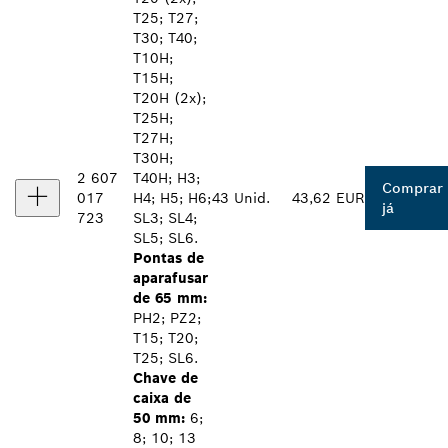
T25; T27;
T30; T40;
T10H;
T15H;
T20H (2x);
T25H;
T27H;
T30H;
2 607
T40H; H3;
Comprar
017
H4; H5; H6;
43 Unid.
43,62 EUR
já
723
SL3; SL4;
SL5; SL6.
Pontas de
aparafusar
de 65 mm:
PH2; PZ2;
T15; T20;
T25; SL6.
Chave de
caixa de
50 mm:
6;
8; 10; 13