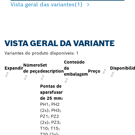
Vista geral das variantes
(1)
VISTA GERAL DA VARIANTE
Variantes do produto disponíveis:
1
Conteúdo
Número
Set
Expandir
da
Disponibili
de peça
description
Preço
embalagem
Pontas de
aparafusar
de 25 mm:
PH1; PH2
(2x); PH3;
PZ1; PZ2
(2x); PZ3;
T10; T15;
T20 (2x);