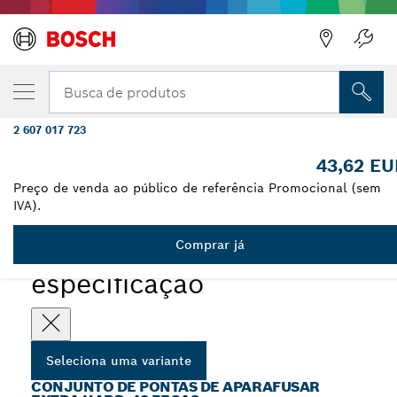
A VARIANTE QUE SELECIONASTE
Conjunto de pontas de aparafusar Extra
Busca de produtos
Hard, expositor, 43 peças
2 607 017 723
...
Conjunto de pontas de aparafusar Extra Hard, 43 peças
43,62 EU
Preço de venda ao público de referência Promocional (sem
IVA).
Comprar já
Escolhe a tua
especificação
Seleciona uma variante
CONJUNTO DE PONTAS DE APARAFUSAR