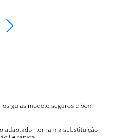
AS
er os guias modelo seguros e bem
e o adaptador tornam a substituição
ácil e rápida.