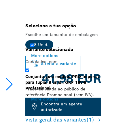
Seleciona a tua opção
Escolhe um tamanho de embalagem
8 Unid.
Variante selecionada
More options
Compatível com
Alterar a variante
41,98 EUR
Conjunto guia modelo PRO Imperial
para tupia, 8 unid.: GKF 18V-8
Professional
Preço de venda ao público de
referência Promocional (sem IVA).
More options
Encontra um agente
autorizado
Vista geral das variantes
(1)