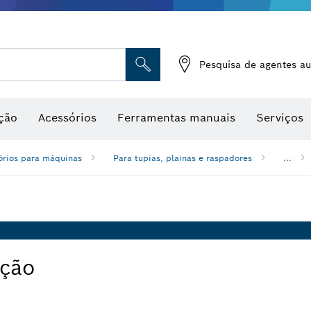
Medidores de humidade
Pesquisa de agentes au
ção
Acessórios
Ferramentas manuais
Serviços
órios para máquinas
Para tupias, plainas e raspadores
...
ação