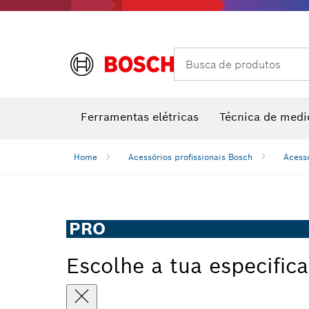
Câmaras térmicas e detetores térmicos
Busca de produtos
Conjuntos combinados VDE
Ferramentas elétricas
Técnica de medi
Home
Acessórios profissionais Bosch
Acess
PRO
Escolhe a tua especific