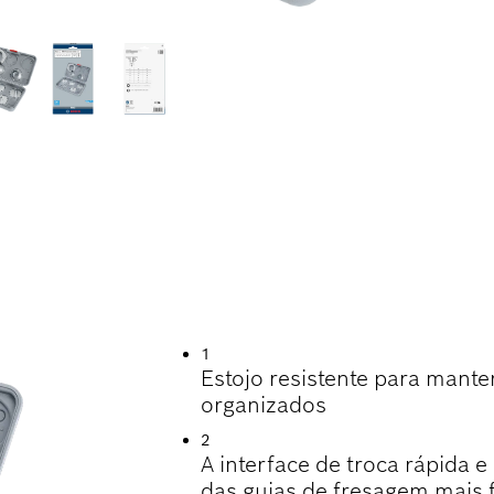
RIENTAÇÃO PRECIS
1
Estojo resistente para mant
organizados
2
A interface de troca rápida 
das guias de fresagem mais f