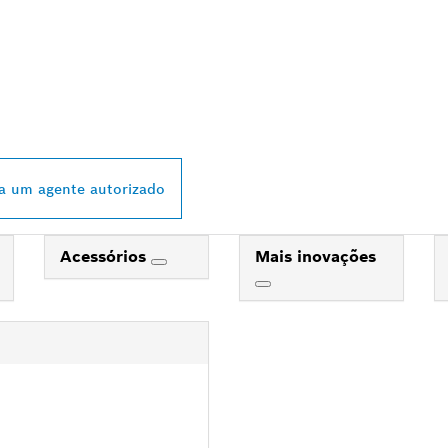
 DISTRIBUIDOR B
L MAIS PRÓXIMO
a um agente autorizado
Acessórios
Mais inovações