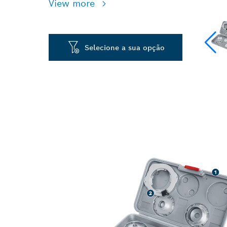
View more
Selecione a sua opção
FRESAS DE O