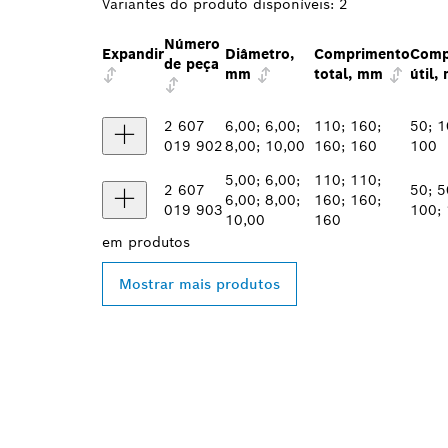
Variantes do produto disponíveis:
2
Número
Expandir
Diâmetro,
Comprimento
Comp
de peça
mm
total, mm
útil,
2 607
6,00; 6,00;
110; 160;
50; 1
019 902
8,00; 10,00
160; 160
100
5,00; 6,00;
110; 110;
2 607
50; 5
6,00; 8,00;
160; 160;
019 903
100;
10,00
160
em
produtos
Mostrar mais produtos
ENCONTRAR O
PROFESSIONA