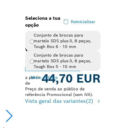
Seleciona a tua
Reinicializar
opção
Conjunto de brocas para
martelo SDS plus-3, 8 peças,
Tough Box 6 - 10 mm
Variante selecionada
Conjunto de brocas para
martelo SDS plus-3, 8 peças,
Alterar a variante
Tough Box 5 - 10 mm
44,70 EUR
a partir
More options
de
Preço de venda ao público de
referência Promocional (sem IVA).
Vista geral das variantes
(2)