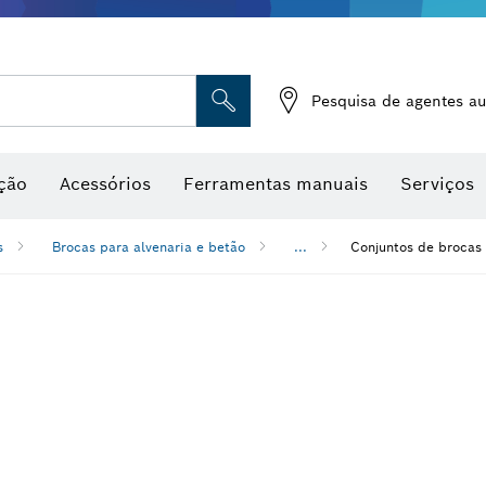
Medidores de humidade
Pesquisa de agentes au
ção
Acessórios
Ferramentas manuais
Serviços
s
Brocas para alvenaria e betão
...
Conjuntos de brocas