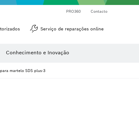
Medidores de ângulos e de inclinações
Medidor de distâncias a laser
PRO360
Contacto
torizados
Serviço de reparações online
Conhecimento e Inovação
 para martelo SDS plus-3