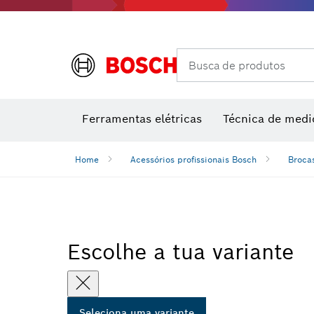
Câmaras térmicas e detetores térmicos
Busca de produtos
Conjuntos combinados VDE
Ferramentas elétricas
Técnica de medi
Home
Acessórios profissionais Bosch
Broca
Escolhe a tua variante
Seleciona uma variante