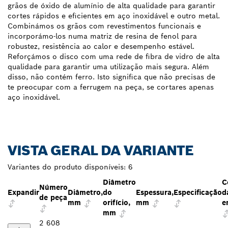
grãos de óxido de alumínio de alta qualidade para garantir
cortes rápidos e eficientes em aço inoxidável e outro metal.
Combinámos os grãos com revestimentos funcionais e
incorporámo-los numa matriz de resina de fenol para
robustez, resistência ao calor e desempenho estável.
Reforçámos o disco com uma rede de fibra de vidro de alta
qualidade para garantir uma utilização mais segura. Além
disso, não contém ferro. Isto significa que não precisas de
te preocupar com a ferrugem na peça, se cortares apenas
aço inoxidável.
VISTA GERAL DA VARIANTE
Variantes do produto disponíveis:
6
Diâmetro
C
Número
Expandir
Diâmetro,
do
Espessura,
Especificação
d
de peça
mm
orifício,
mm
e
mm
2 608