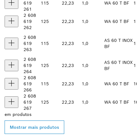
619
115
22,23
1,0
WA 60 T BF
1
261
2 608
619
125
22,23
1,0
WA 60 T BF
1
262
2 608
AS 60 T INOX
619
115
22,23
1,0
1
BF
263
2 608
AS 60 T INOX
619
125
22,23
1,0
1
BF
264
2 608
619
115
22,23
1,0
WA 60 T BF
1
266
2 608
619
125
22,23
1,0
WA 60 T BF
1
267
em
produtos
Mostrar mais produtos