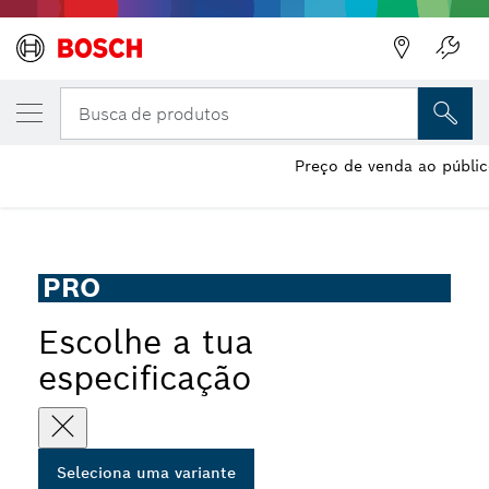
A VARIANTE QUE SELECIONASTE
Disco abrasivo colado PRO Stainless Steel
Busca de produtos
Disco abrasivo fino de corte ligado PRO Stainless Steel and
Preço de venda ao públic
...
Metal Long Life para rebarbadoras pequenas, X-Lock
PRO
Escolhe a tua
especificação
Seleciona uma variante