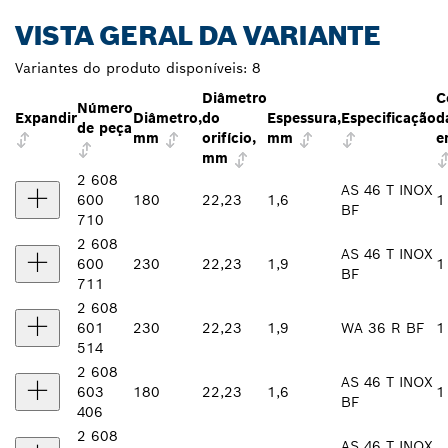
VISTA GERAL DA VARIANTE
Variantes do produto disponíveis:
8
Diâmetro
C
Número
Expandir
Diâmetro,
do
Espessura,
Especificação
d
de peça
mm
orifício,
mm
e
mm
2 608
AS 46 T INOX
600
180
22,23
1,6
1
BF
710
2 608
AS 46 T INOX
600
230
22,23
1,9
1
BF
711
2 608
601
230
22,23
1,9
WA 36 R BF
1
514
2 608
AS 46 T INOX
603
180
22,23
1,6
1
BF
406
2 608
AS 46 T INOX