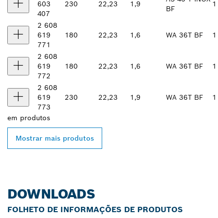
603
230
22,23
1,9
1
BF
407
2 608
619
180
22,23
1,6
WA 36T BF
1
771
2 608
619
180
22,23
1,6
WA 36T BF
1
772
2 608
619
230
22,23
1,9
WA 36T BF
1
773
em
produtos
Mostrar mais produtos
DOWNLOADS
FOLHETO DE INFORMAÇÕES DE PRODUTOS