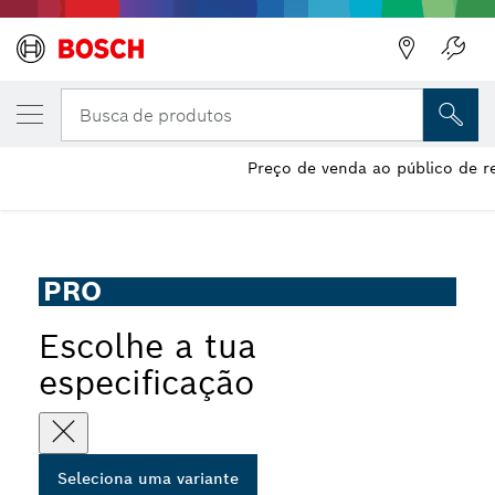
A VARIANTE QUE SELECIONASTE
Disco abrasivo colado PRO Stainless Steel
Busca de produtos
Disco abrasivo ligado PRO Stainless Steel and Metal Long
Preço de venda ao público de r
...
Life para rebarbadoras grandes, diâmetro interior de 22,23
mm
PRO
Escolhe a tua
especificação
Seleciona uma variante