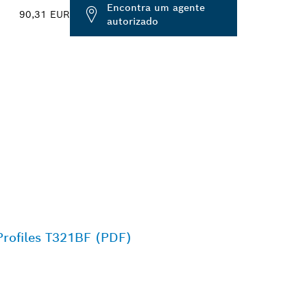
Encontra um agente
90,31 EUR
autorizado
Profiles T321BF (PDF)
OSCH