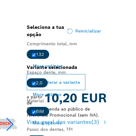
Seleciona a tua
Reinicializar
opção
Comprimento total, mm
132
More options
Variante selecionada
Espaço dente, mm
Alterar a variante
2,0
10,20 EUR
More options
a partir
Material
de
Preço de venda ao público de
BIM
referência Promocional (sem IVA).
Vista geral das variantes
(3)
More options
Passo dos dentes, TPI