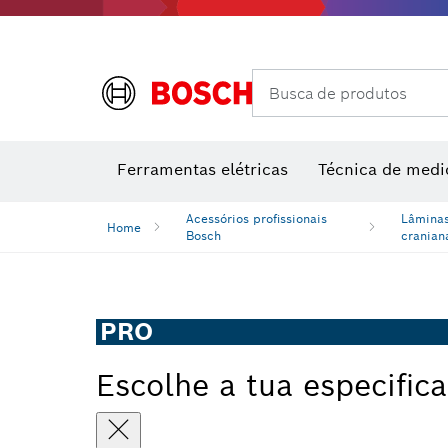
Câmaras térmicas e detetores térmicos
Busca de produtos
Conjuntos combinados VDE
Ferramentas elétricas
Técnica de medi
Acessórios profissionais
Lâminas
Home
Bosch
cranian
PRO
Escolhe a tua especific