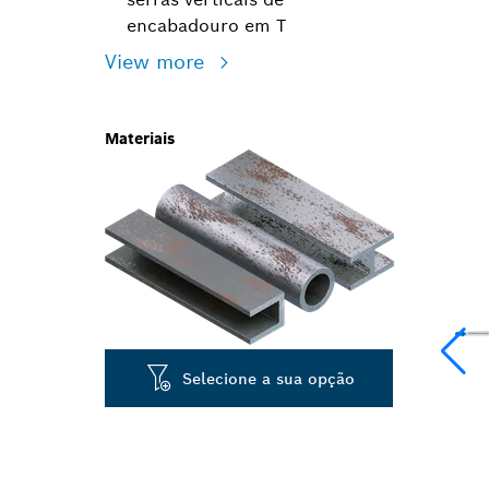
encabadouro em T
View more
Materiais
Selecione a sua opção