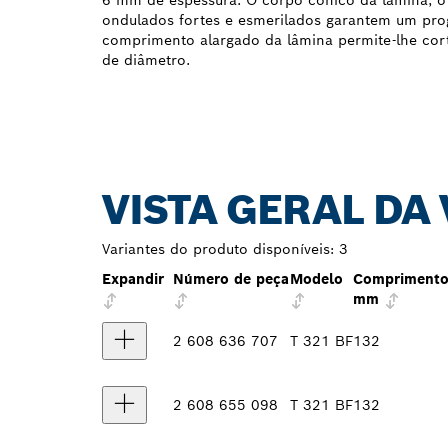
6 mm de espessura. O corpo cónico da lâmina, o 
ondulados fortes e esmerilados garantem um prog
comprimento alargado da lâmina permite-lhe cort
de diâmetro.
VISTA GERAL DA
Variantes do produto disponíveis:
3
Expandir
Número de peça
Modelo
Comprimento 
mm
2 608 636 707
T 321 BF
132
2 608 655 098
T 321 BF
132