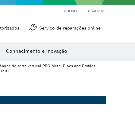
Medidores de ângulos e de inclinações
Medidor de distâncias a laser
PRO360
Contacto
torizados
Serviço de reparações online
Conhecimento e Inovação
âmina de serra vertical PRO Metal Pipes and Profiles
321BF