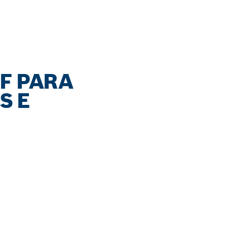
BF PARA
S E