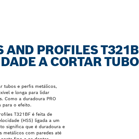
S AND PROFILES T321
DADE A CORTAR TUBO
r tubos e perfis metálicos,
ível e longa para lidar
os. Como a duradoura PRO
para o efeito.
ofiles T321BF é feita de
elocidade (HSS) ligada a um
o significa que é duradoura e
is metálicos com paredes até