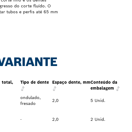
corte fino e os dentes
resso do corte fluído. O
ar tubos e perfis até 65 mm
 VARIANTE
total,
Tipo de dente
Espaço dente, mm
Conteúdo da
embalagem
ondulado,
2,0
5 Unid.
fresado
-
2,0
2 Unid.