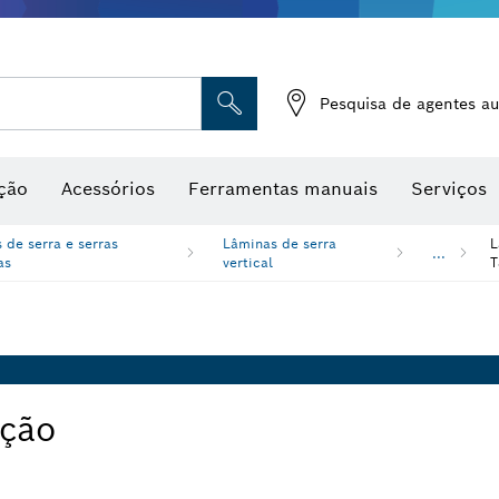
Medidores de humidade
Pesquisa de agentes au
ção
Acessórios
Ferramentas manuais
Serviços
 de serra e serras
Lâminas de serra
L
...
as
vertical
T
ação