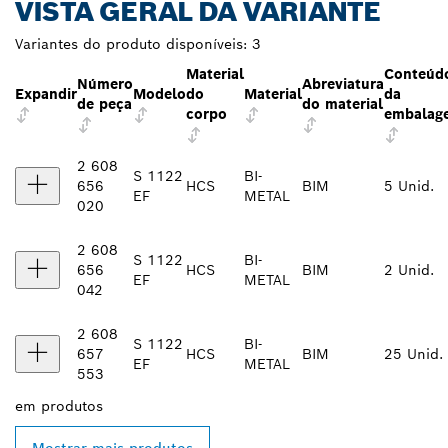
VISTA GERAL DA VARIANTE
Variantes do produto disponíveis:
3
Material
Conteúd
Número
Abreviatura
Expandir
Modelo
do
Material
da
de peça
do material
corpo
embalag
2 608
S 1122
BI-
656
HCS
BIM
5 Unid.
EF
METAL
020
2 608
S 1122
BI-
656
HCS
BIM
2 Unid.
EF
METAL
042
2 608
S 1122
BI-
657
HCS
BIM
25 Unid.
EF
METAL
553
em
produtos
Mostrar mais produtos