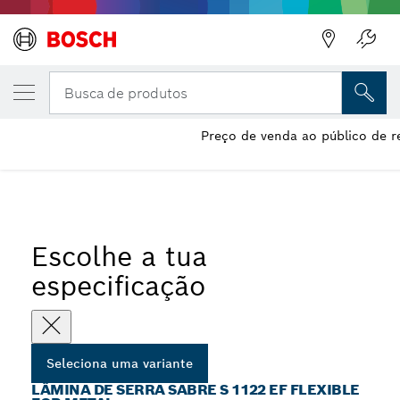
A VARIANTE QUE SELECIONASTE
Lâmina de serra sabre S 1122 EF Flexible f
Busca de produtos
Preço de venda ao público de r
...
Lâminas sabre S 1122 EF Flexible for Metal
Escolhe a tua
especificação
Seleciona uma variante
LÂMINA DE SERRA SABRE S 1122 EF FLEXIBLE