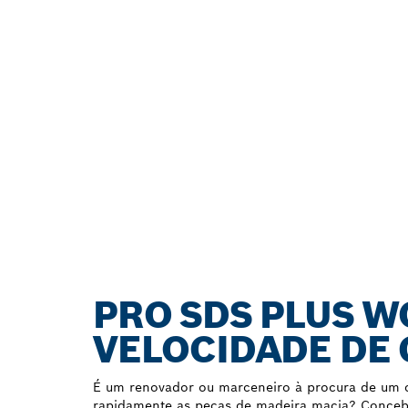
PRO SDS PLUS W
VELOCIDADE DE
É um renovador ou marceneiro à procura de um ci
rapidamente as peças de madeira macia? Conc