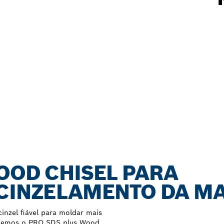
OOD CHISEL PARA
 CINZELAMENTO DA M
nzel fiável para moldar mais
ebemos o PRO SDS plus Wood