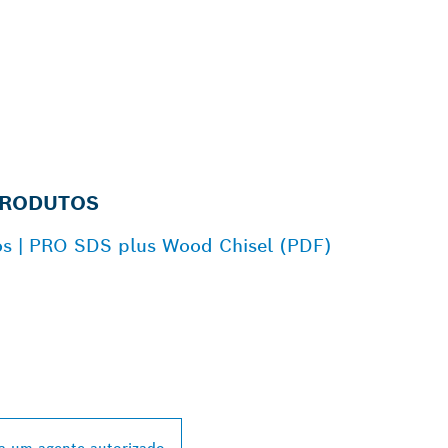
PRODUTOS
os | PRO SDS plus Wood Chisel (PDF)
 DISTRIBUIDOR B
L MAIS PRÓXIMO