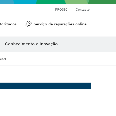
Medidores de ângulos e de inclinações
Medidor de distâncias a laser
PRO360
Contacto
torizados
Serviço de reparações online
Conhecimento e Inovação
isel