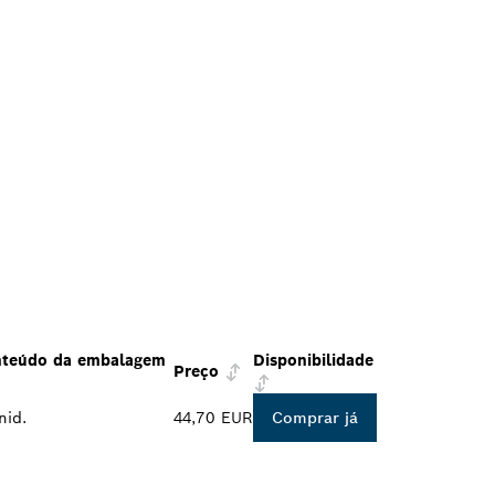
teúdo da embalagem
Disponibilidade
Preço
nid.
44,70 EUR
Comprar já