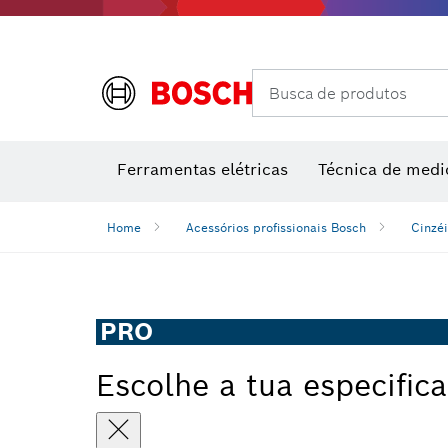
Câmaras térmicas e detetores térmicos
Busca de produtos
Conjuntos combinados VDE
Ferramentas elétricas
Técnica de medi
Home
Acessórios profissionais Bosch
Cinzéi
PRO
Escolhe a tua especific