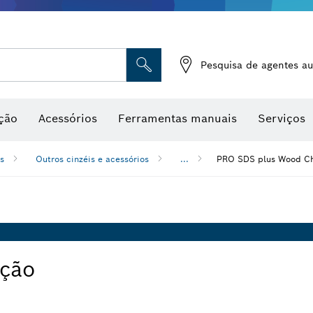
Medidores de humidade
Pesquisa de agentes au
ção
Acessórios
Ferramentas manuais
Serviços
s
Outros cinzéis e acessórios
...
PRO SDS plus Wood Ch
ação