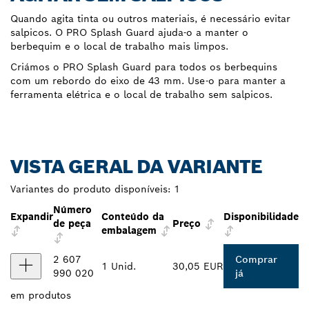
Quando agita tinta ou outros materiais, é necessário evitar
salpicos. O PRO Splash Guard ajuda-o a manter o
berbequim e o local de trabalho mais limpos.
Criámos o PRO Splash Guard para todos os berbequins
com um rebordo do eixo de 43 mm. Use-o para manter a
ferramenta elétrica e o local de trabalho sem salpicos.
VISTA GERAL DA VARIANTE
Variantes do produto disponíveis:
1
Número
Expandir
Conteúdo da
Disponibilidade
de peça
Preço
embalagem
2 607
Comprar
1 Unid.
30,05 EUR
990 020
já
em
produtos