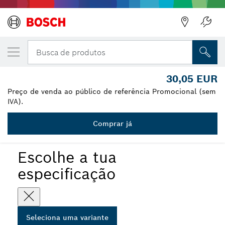
A VARIANTE QUE SELECIONASTE
PRO Splash Guard, Universal
Busca de produtos
2 607 990 020
30,05 EUR
...
PRO Splash Guard
Preço de venda ao público de referência Promocional (sem
IVA).
Comprar já
PRO
Escolhe a tua
especificação
Seleciona uma variante