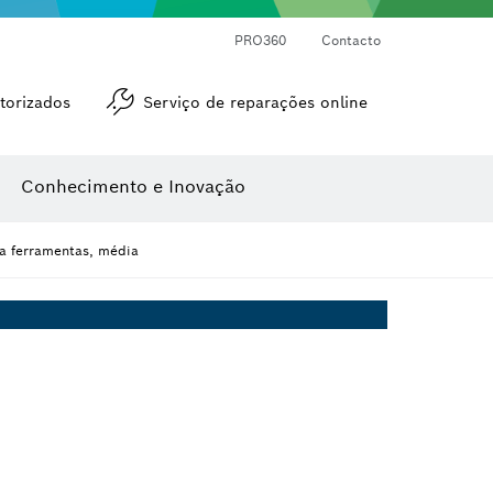
Medidores de ângulos e de inclinações
Medidor de distâncias a laser
PRO360
Contacto
torizados
Serviço de reparações online
Conhecimento e Inovação
a ferramentas, média