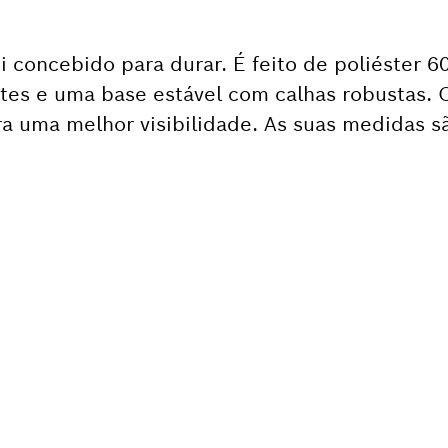
i concebido para durar. É feito de poliéster 6
ortes e uma base estável com calhas robustas. 
ara uma melhor visibilidade. As suas medidas 
AS DE UMA PEÇA DE
TUIÇÃO?
de forma rápida e fácil as peças de substitu
amenta Bosch profissional.