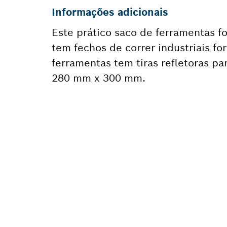
Informações adicionais
Este prático saco de ferramentas fo
tem fechos de correr industriais f
ferramentas tem tiras refletoras p
280 mm x 300 mm.
PRECIS
SUBSTI
Aqui encontras 
para a tua ferr