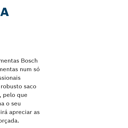
RA
amentas Bosch
amentas num só
ssionais
 robusto saco
, pelo que
ma o seu
irá apreciar as
orçada.