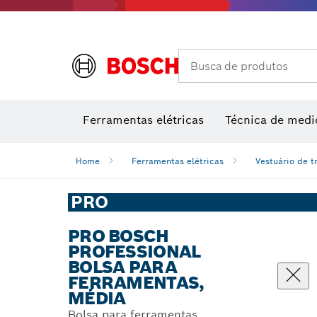
Câmaras térmicas e detetores térmicos
Busca de produtos
Conjuntos combinados VDE
Ferramentas elétricas
Técnica de medi
Home
Ferramentas elétricas
Vestuário de t
PRO
PRO BOSCH
PROFESSIONAL
BOLSA PARA
FERRAMENTAS,
MÉDIA
Bolsa para ferramentas