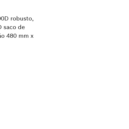
00D robusto,
O saco de
são 480 mm x
ição adequadas