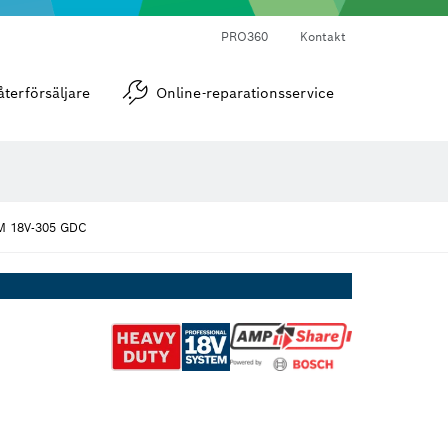
PRO360
Kontakt
Vinkel- och lutningsmätare
återförsäljare
Online-reparationsservice
 18V-305 GDC