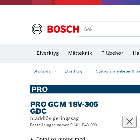
Termokameror och termodetektorer
Sök
Elverktyg
Mätteknik
Tillbehör
Ha
Startsida
Elverktyg
Stationära enheter & b
PRO
PRO GCM 18V-305
GDC
Sladdlös geringssåg
Beställningsnummer 0.601.B43.000
Borstlös motor med