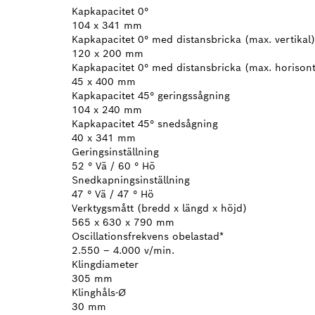
Kapkapacitet 0°
104 x 341 mm
Kapkapacitet 0° med distansbricka (max. vertikal)
120 x 200 mm
Kapkapacitet 0° med distansbricka (max. horisont
45 x 400 mm
Kapkapacitet 45° geringssågning
104 x 240 mm
Kapkapacitet 45° snedsågning
40 x 341 mm
Geringsinställning
52 ° Vä / 60 ° Hö
Snedkapningsinställning
47 ° Vä / 47 ° Hö
Verktygsmått (bredd x längd x höjd)
565 x 630 x 790 mm
Oscillationsfrekvens obelastad*
2.550 – 4.000 v/min.
Klingdiameter
305 mm
Klinghåls-Ø
30 mm