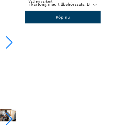
Välj en variant
Dropdown
Köp nu
closed