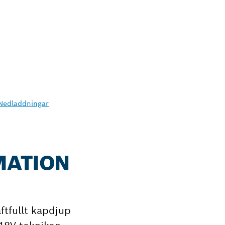
Nedladdningar
MATION
tfullt kapdjup