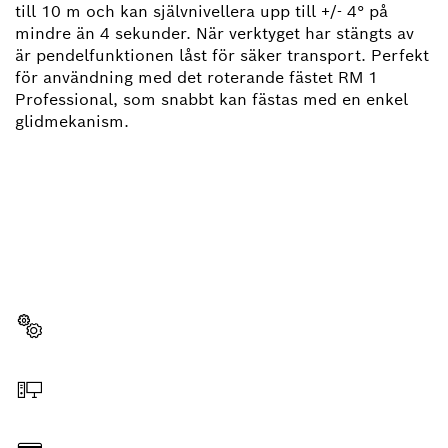
till 10 m och kan självnivellera upp till +/- 4° på
mindre än 4 sekunder. När verktyget har stängts av
är pendelfunktionen låst för säker transport. Perfekt
för användning med det roterande fästet RM 1
Professional, som snabbt kan fästas med en enkel
glidmekanism.
BEHÖVER DU EN RESERVDEL?
Här hittar du snabbt och enkelt de passande
reservdelarna för ditt Bosch-verktyg för hantverkare.
Välja reservdel
Beställa online