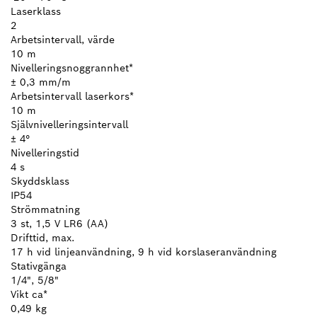
Laserklass
2
Arbetsintervall, värde
10 m
Nivelleringsnoggrannhet*
± 0,3 mm/m
Arbetsintervall laserkors*
10 m
Självnivelleringsintervall
± 4°
Nivelleringstid
4 s
Skyddsklass
IP54
Strömmatning
3 st, 1,5 V LR6 (AA)
Drifttid, max.
17 h vid linjeanvändning, 9 h vid korslaseranvändning
Stativgänga
1/4", 5/8"
Vikt ca*
0,49 kg