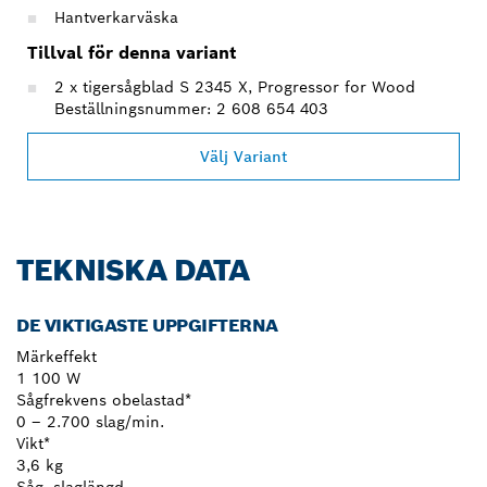
Hantverkarväska
Tillval för denna variant
2 x tigersågblad S 2345 X, Progressor for Wood
Beställningsnummer: 2 608 654 403
Välj Variant
TEKNISKA DATA
DE VIKTIGASTE UPPGIFTERNA
Märkeffekt
1 100 W
Sågfrekvens obelastad*
0 – 2.700 slag/min.
Vikt*
3,6 kg
Såg, slaglängd