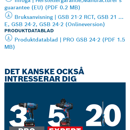
Infoga | Herstellergarantie,Manufacturer's
guarantee (EU) (PDF 0.2 MB)
Bruksanvisning | GSB 21-2 RCT, GSB 21 ...
E, GSB 24-2, GSB 24-2 (Onlineversion)
PRODUKTDATABLAD
Produktdatablad | PRO GSB 24-2 (PDF 1.5
MB)
DET KANSKE OCKSÅ
INTRESSERAR DIG