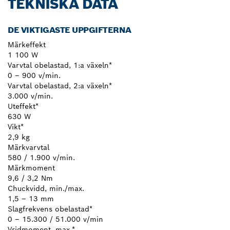
TEKNISKA DATA
DE VIKTIGASTE UPPGIFTERNA
Märkeffekt
1 100 W
Varvtal obelastad, 1:a växeln*
0 – 900 v/min.
Varvtal obelastad, 2:a växeln*
3.000 v/min.
Uteffekt*
630 W
Vikt*
2,9 kg
Märkvarvtal
580 / 1.900 v/min.
Märkmoment
9,6 / 3,2 Nm
Chuckvidd, min./max.
1,5 – 13 mm
Slagfrekvens obelastad*
0 – 15.300 / 51.000 v/min
Vridmoment, max.*