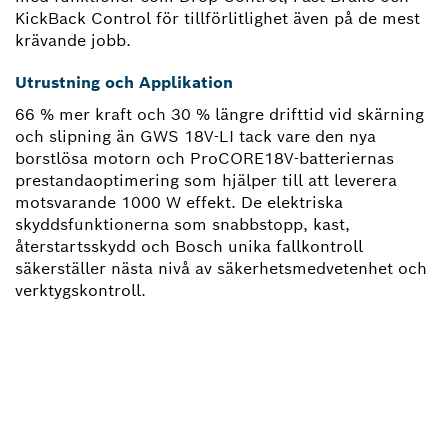
KickBack Control för tillförlitlighet även på de mest
krävande jobb.
Utrustning och Applikation
66 % mer kraft och 30 % längre drifttid vid skärning
och slipning än GWS 18V-LI tack vare den nya
borstlösa motorn och ProCORE18V-batteriernas
prestandaoptimering som hjälper till att leverera
motsvarande 1000 W effekt. De elektriska
skyddsfunktionerna som snabbstopp, kast,
återstartsskydd och Bosch unika fallkontroll
säkerställer nästa nivå av säkerhetsmedvetenhet och
verktygskontroll.
BEHÖVER DU EN RESERVDEL?
Här hittar du snabbt och enkelt de passande