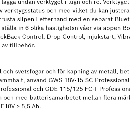
lägga undan verktyget i lugn och ro. Verktyget
v verktygsstatus och med vilket du kan justera
rusta slipen i efterhand med en separat Blue
tälla in 6 olika hastighetsnivåer via appen B
ckBack Control, Drop Control, mjukstart, Vibr
v tillbehör.
l och svetsfogar och för kapning av metall, be
 dammhalt, använd GWS 18V-15 SC Professional
fessional och GDE 115/125 FC-T Professiona
 och med batterisamarbetet mellan flera mä
E18V ≥ 5,5 Ah.