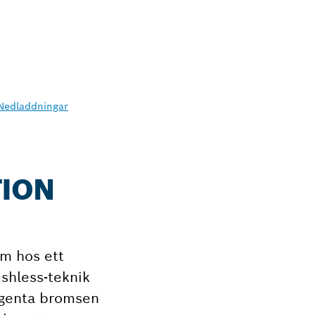
Nedladdningar
TION
om hos ett
shless-teknik
ligenta bromsen