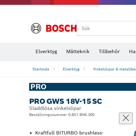
Termokameror och termodetektorer
Sök
Elverktyg
Mätteknik
Tillbehör
Ha
Startsida
Elverktyg
Vinkelslipar & metallbe
PRO
PRO GWS 18V-15 SC
Sladdlösa vinkelslipar
Beställningsnummer 0.601.9H6.300
Kraftfull BITURBO brushless-