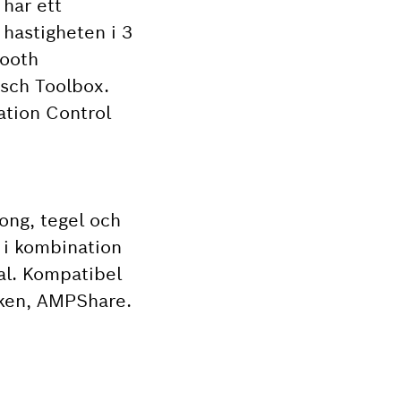
 har ett
 hastigheten i 3
tooth
osch Toolbox.
ation Control
tong, tegel och
 i kombination
l. Kompatibel
rken, AMPShare.