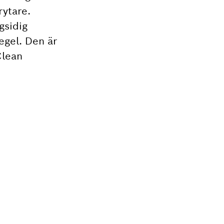
rytare.
gsidig
egel. Den är
Clean
r ditt Bosch-