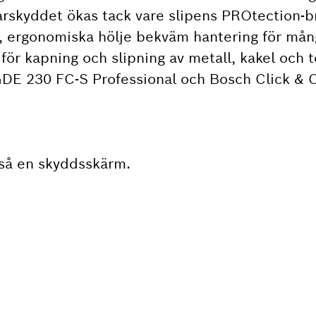
arskyddet ökas tack vare slipens PROtection-b
 ergonomiska hölje bekväm hantering för mån
för kapning och slipning av metall, kakel och t
DE 230 FC-S Professional och Bosch Click & 
så en skyddsskärm.
R DU EN RESERVDEL?
nabbt och enkelt de passande reservdelarna fö