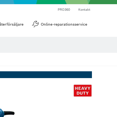
PRO360
Kontakt
Vinkel- och lutningsmätare
återförsäljare
Online-reparationsservice