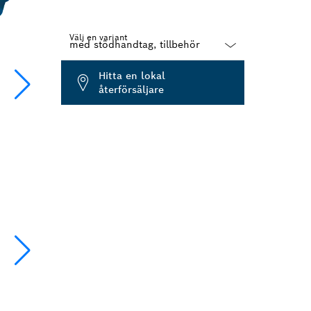
Välj en variant
Dropdown
Hitta en lokal
closed
återförsäljare