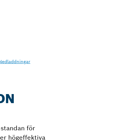
Nedladdningar
ON
estandan för
er högeffektiva