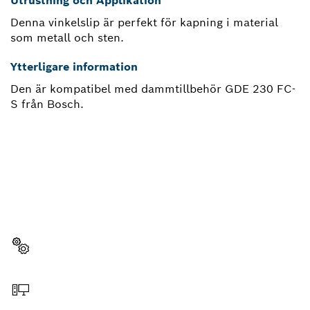
Utrustning och Applikation
Denna vinkelslip är perfekt för kapning i material
som metall och sten.
Ytterligare information
Den är kompatibel med dammtillbehör GDE 230 FC-
S från Bosch.
BEHÖVER DU EN RESERVDEL?
Här hittar du snabbt och enkelt de passande
reservdelarna för ditt Bosch-verktyg för hantverkare.
Välja reservdel
Beställa online