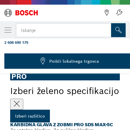
TRENUTNO IZBRANA RAZLIČICA
Karbidno teptalo PRO SDS max-5C, 50 x 50
Iskanje
mm
2 608 690 179
...
Karbidna glava z zobmi PRO SDS max-5C
Poišči lokalnega trgovca
PRO
Izberi želeno specifikacijo
Izberi različico
KARBIDNA GLAVA Z ZOBMI PRO SDS MAX-5C