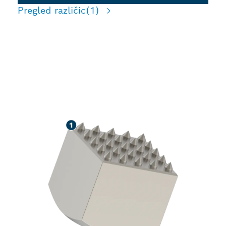
Pregled različic
(1)
DOLGA ŽIVLJENJSKA
DOBA PRI GROBI
OBDELAVI BETONA