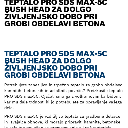
TEPTALO PRO SDS MAX-5C
BUSH HEAD ZA DOLGO
ŽIVLJENJSKO DOBO PRI
GROBI OBDELAVI BETONA
TEPTALO PRO SDS MAX-5C
BUSH HEAD ZA DOLGO
ŽIVLJENJSKO DOBO PRI
GROBI OBDELAVI BETONA
Potrebujete zanesljivo in trpežno teptalo za grobo obdelavo
kamnitih, betonskih in asfaltnih površin? Preizkusite teptalo
PRO SDS max-5C. Ojačali smo ga z volframovim karbidom,
kar mu daje trdnost, ki jo potrebujete za opravljanje vašega
dela.
PRO SDS max-5C je vzdržljivo teptalo za gradbene delavce
in izvajalce obnove, ki morajo pripraviti kamnite, betonske
in asfaltne površine za premazovanje ali več materiala.