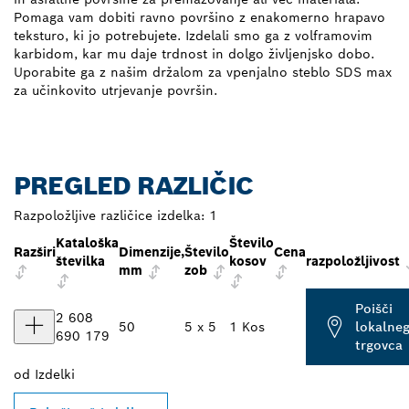
Pomaga vam dobiti ravno površino z enakomerno hrapavo
teksturo, ki jo potrebujete. Izdelali smo ga z volframovim
karbidom, kar mu daje trdnost in dolgo življenjsko dobo.
Uporabite ga z našim držalom za vpenjalno steblo SDS max
za učinkovito utrjevanje površin.
PREGLED RAZLIČIC
Razpoložljive različice izdelka:
1
Kataloška
Število
Razširi
Dimenzije,
Število
Cena
številka
kosov
razpoložljivost
mm
zob
Poišči
2 608
50
5 x 5
1 Kos
lokalne
690 179
trgovca
od
Izdelki