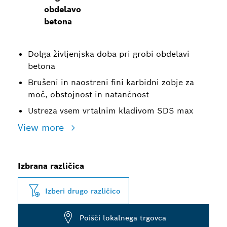
obdelavo
betona
Dolga življenjska doba pri grobi obdelavi
betona
Brušeni in naostreni fini karbidni zobje za
moč, obstojnost in natančnost
Ustreza vsem vrtalnim kladivom SDS max
View more
Izbrana različica
Izberi drugo različico
Poišči lokalnega trgovca