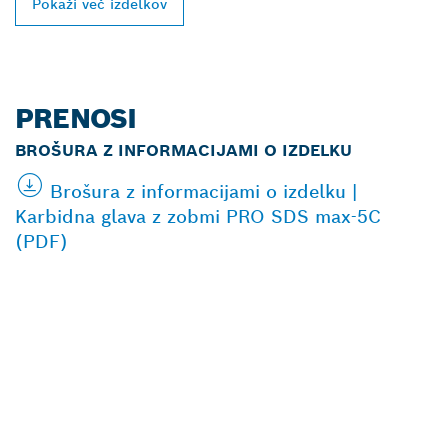
Pokaži več izdelkov
PRENOSI
BROŠURA Z INFORMACIJAMI O IZDELKU
Brošura z informacijami o izdelku |
Karbidna glava z zobmi PRO SDS max-5C
(PDF)
POIŠČI NAJBLIŽJEGA
BOSCHEVEGA
PRODAJALCA IZDELKOV
ZA PROFESIONALNO
RABO