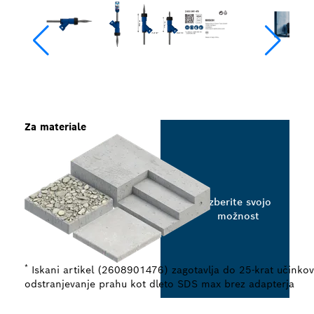
Za materiale
Izberite svojo
možnost
*
Iskani artikel (2608901476) zagotavlja do 25-krat učinkov
odstranjevanje prahu kot dleto SDS max brez adapterja