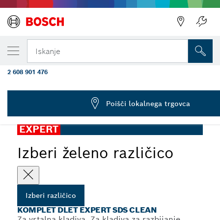
TRENUTNO IZBRANA RAZLIČICA
Adapter za koničasto dleto EXPERT SDS C
Iskanje
400 mm
2 608 901 476
...
Komplet dlet EXPERT SDS Clean, koničasto
Poišči lokalnega trgovca
EXPERT
Izberi želeno različico
Izberi različico
KOMPLET DLET EXPERT SDS CLEAN
Za vrtalna kladiva, Za kladiva za razbijanje