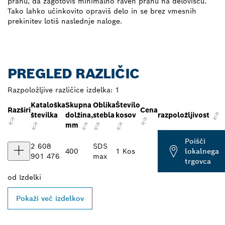
prahu, da zagotoviš minimalno raven prahu na delovišču.
Tako lahko učinkovito opraviš delo in se brez vmesnih
prekinitev lotiš naslednje naloge.
PREGLED RAZLIČIC
Razpoložljive različice izdelka:
1
Kataloška
Skupna
Oblika
Število
Razširi
Cena
številka
dolžina,
stebla
kosov
razpoložljivost
mm
Poišči
2 608
SDS
400
1 Kos
lokalnega
901 476
max
trgovca
od
Izdelki
Pokaži več izdelkov