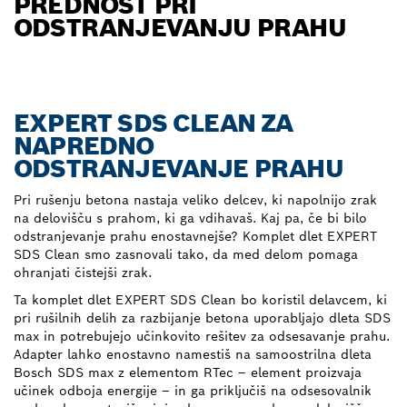
PREDNOST PRI
ODSTRANJEVANJU PRAHU
EXPERT SDS CLEAN ZA
NAPREDNO
ODSTRANJEVANJE PRAHU
Pri rušenju betona nastaja veliko delcev, ki napolnijo zrak
na delovišču s prahom, ki ga vdihavaš. Kaj pa, če bi bilo
odstranjevanje prahu enostavnejše? Komplet dlet EXPERT
SDS Clean smo zasnovali tako, da med delom pomaga
ohranjati čistejši zrak.
Ta komplet dlet EXPERT SDS Clean bo koristil delavcem, ki
pri rušilnih delih za razbijanje betona uporabljajo dleta SDS
max in potrebujejo učinkovito rešitev za odsesavanje prahu.
Adapter lahko enostavno namestiš na samoostrilna dleta
Bosch SDS max z elementom RTec – element proizvaja
učinek odboja energije – in ga priključiš na odsesovalnik