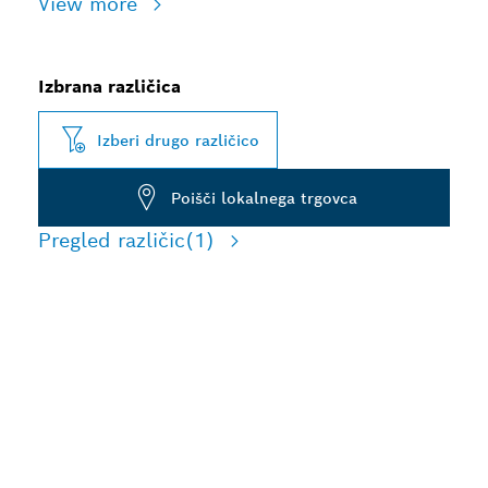
View more
Izbrana različica
Izberi drugo različico
Poišči lokalnega trgovca
Pregled različic
(1)
NAPREDNO
ODSTRANJEVANJE
PRAHU PRI RAZBIJANJU
BETONA