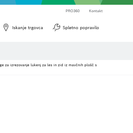
PRO360
Kontakt
 brusni papir
Vijačni nastavki in natični ključi
Diamantno vrtanje, rezanje in grobo brušenje
Rezalne plošče, lončasti brusi in žične krtače
Rezkarji in skobeljni noži
Iskanje trgovca
Spletno popravilo
e za izrezovanje lukenj za les in zid iz mavčnih plošč s