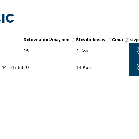
IC
Delovna dolžina, mm
Število kosov
Cena
razp
25
3 Kos
 44; 51; 68
20
14 Kos
LIŽJEGA BOSCHEV
IZDELKOV ZA