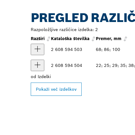
PREGLED RAZLIČ
Razpoložljive različice izdelka:
2
Razširi
Kataloška številka
Premer, mm
2 608 594 503
68; 86; 100
2 608 594 504
22; 25; 29; 35; 38;
od
Izdelki
Pokaži več izdelkov
POIŠČI NAJB
PRODAJALCA 