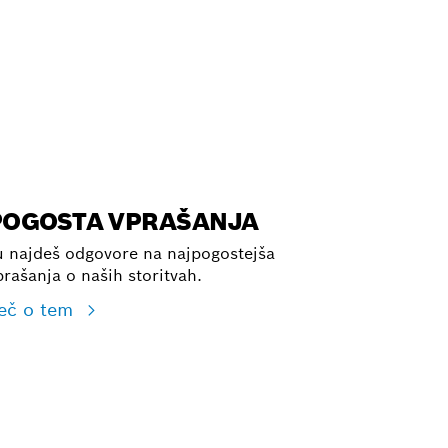
POGOSTA VPRAŠANJA
u najdeš odgovore na najpogostejša
prašanja o naših storitvah.
eč o tem