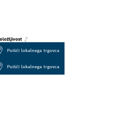
oložljivost
Poišči lokalnega trgovca
Poišči lokalnega trgovca
EGA