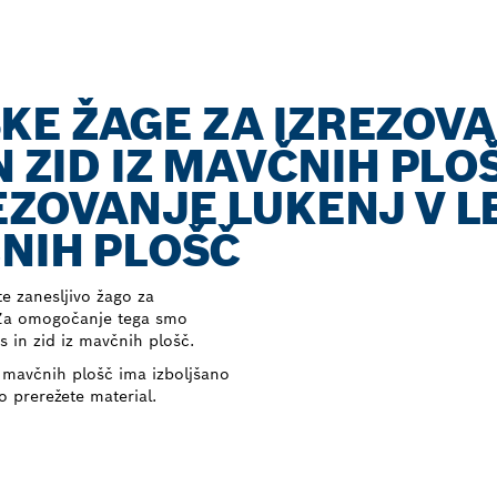
KE ŽAGE ZA IZREZOV
N ZID IZ MAVČNIH PLO
EZOVANJE LUKENJ V L
ČNIH PLOŠČ
te zanesljivo žago za
. Za omogočanje tega smo
s in zid iz mavčnih plošč.
z mavčnih plošč ima izboljšano
o prerežete material.