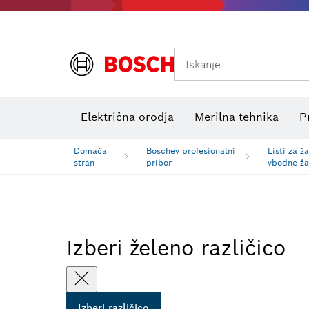
Iskanje
Preizkuševalniki električne napetosti
Električna orodja
Merilna tehnika
P
Domača
Boschev profesionalni
Listi za ž
stran
pribor
vbodne ž
Izberi želeno različico
Izberi različico