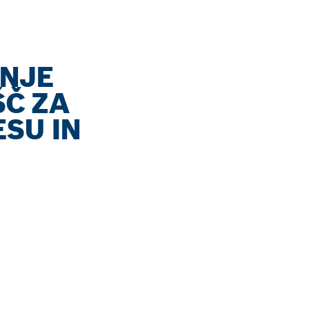
ANJE
ŠČ ZA
ESU IN