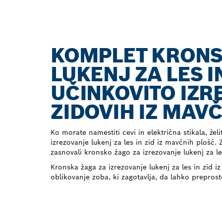
KOMPLET KRONS
LUKENJ ZA LES I
UČINKOVITO IZR
ZIDOVIH IZ MAV
Ko morate namestiti cevi in električna stikala, želi
izrezovanje lukenj za les in zid iz mavčnih plošč
zasnovali kronsko žago za izrezovanje lukenj za le
Kronska žaga za izrezovanje lukenj za les in zid i
oblikovanje zoba, ki zagotavlja, da lahko preprost