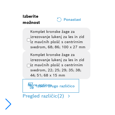
Izberite
Ponastavi
možnost
Komplet kronske žage za
izrezovanje lukenj za les in zid
iz mavčnih plošč s centrirnim
svedrom, 68; 86; 100 x 27 mm
Komplet kronske žage za
izrezovanje lukenj za les in zid
iz mavčnih plošč s centrirnim
svedrom, 22; 25; 29; 35; 38;
Izbrana različica
44; 51; 68 x 15 mm
More options
Izberi drugo različico
Pregled različic
(2)