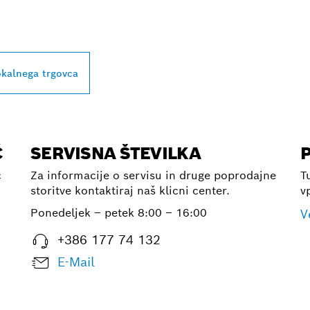
LNO RABO
okalnega trgovca
Č
SERVISNA ŠTEVILKA
č
Za informacije o servisu in druge poprodajne
T
storitve kontaktiraj naš klicni center.
v
Ponedeljek – petek
8:00 – 16:00
V
+386 177 74 132
E-Mail