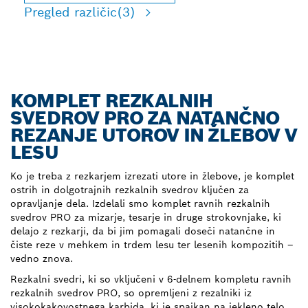
Pregled različic
(3)
KOMPLET REZKALNIH
SVEDROV PRO ZA NATANČNO
REZANJE UTOROV IN ŽLEBOV V
LESU
Ko je treba z rezkarjem izrezati utore in žlebove, je komplet
ostrih in dolgotrajnih rezkalnih svedrov ključen za
opravljanje dela. Izdelali smo komplet ravnih rezkalnih
svedrov PRO za mizarje, tesarje in druge strokovnjake, ki
delajo z rezkarji, da bi jim pomagali doseči natančne in
čiste reze v mehkem in trdem lesu ter lesenih kompozitih –
vedno znova.
Rezkalni svedri, ki so vključeni v 6-delnem kompletu ravnih
rezkalnih svedrov PRO, so opremljeni z rezalniki iz
visokokakovostnega karbida, ki je spajkan na jekleno telo,