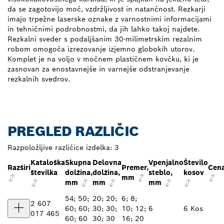
da se zagotovijo moč, vzdržljivost in natančnost. Rezkarji
imajo trpežne laserske oznake z varnostnimi informacijami
in tehničnimi podrobnostmi, da jih lahko takoj najdete.
Rezkalni sveder s podaljšanim 30-milimetrskim rezalnim
robom omogoča izrezovanje izjemno globokih utorov.
Komplet je na voljo v močnem plastičnem kovčku, ki je
zasnovan za enostavnejše in varnejše odstranjevanje
rezkalnih svedrov.
PREGLED RAZLIČIC
Razpoložljive različice izdelka:
3
Kataloška
Skupna
Delovna
Vpenjalno
Število
Razširi
Premer,
Cen
številka
dolžina,
dolžina,
steblo,
kosov
mm
mm
mm
mm
54; 50;
20; 20;
6; 8;
2 607
60; 60;
30; 30;
10; 12;
6
6 Kos
017 465
60; 60
30; 30
16; 20