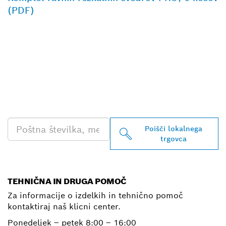
(PDF)
POIŠČI NAJBLIŽJEGA
BOSCHEVEGA
PRODAJALCA IZDELKOV
ZA PROFESIONALNO
RABO
Poišči lokalnega
trgovca
TEHNIČNA IN DRUGA POMOČ
Za informacije o izdelkih in tehnično pomoč
kontaktiraj naš klicni center.
Ponedeljek – petek
8:00 – 16:00