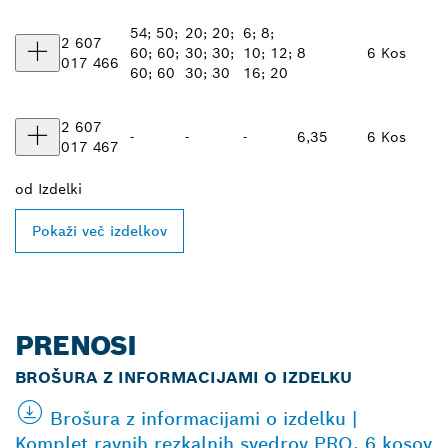
54; 50;
20; 20;
6; 8;
2 607
60; 60;
30; 30;
10; 12;
8
6 Kos
017 466
60; 60
30; 30
16; 20
2 607
-
-
-
6,35
6 Kos
017 467
od
Izdelki
Pokaži več izdelkov
PRENOSI
BROŠURA Z INFORMACIJAMI O IZDELKU
Brošura z informacijami o izdelku |
Komplet ravnih rezkalnih svedrov PRO, 6 kosov