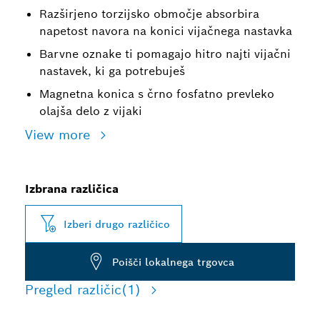
Razširjeno torzijsko območje absorbira
napetost navora na konici vijačnega nastavka
Barvne oznake ti pomagajo hitro najti vijačni
nastavek, ki ga potrebuješ
Magnetna konica s črno fosfatno prevleko
olajša delo z vijaki
View more
Izbrana različica
Izberi drugo različico
Poišči lokalnega trgovca
Pregled različic
(1)