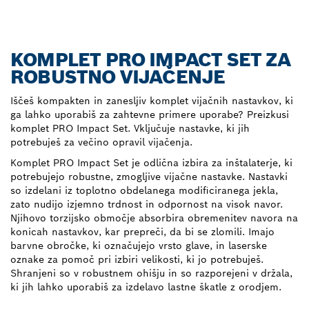
KOMPLET PRO IMPACT SET ZA
ROBUSTNO VIJAČENJE
Iščeš kompakten in zanesljiv komplet vijačnih nastavkov, ki
ga lahko uporabiš za zahtevne primere uporabe? Preizkusi
komplet PRO Impact Set. Vključuje nastavke, ki jih
potrebuješ za večino opravil vijačenja.
Komplet PRO Impact Set je odlična izbira za inštalaterje, ki
potrebujejo robustne, zmogljive vijačne nastavke. Nastavki
so izdelani iz toplotno obdelanega modificiranega jekla,
zato nudijo izjemno trdnost in odpornost na visok navor.
Njihovo torzijsko območje absorbira obremenitev navora na
konicah nastavkov, kar prepreči, da bi se zlomili. Imajo
barvne obročke, ki označujejo vrsto glave, in laserske
oznake za pomoč pri izbiri velikosti, ki jo potrebuješ.
Shranjeni so v robustnem ohišju in so razporejeni v držala,
ki jih lahko uporabiš za izdelavo lastne škatle z orodjem.