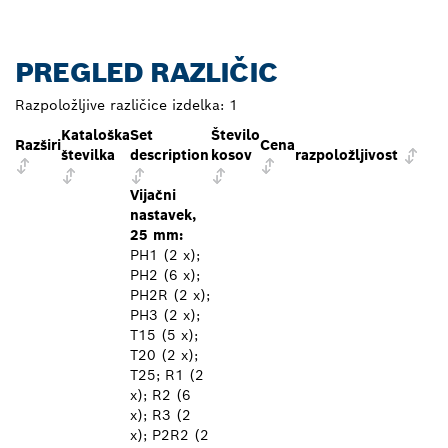
PREGLED RAZLIČIC
Razpoložljive različice izdelka:
1
Kataloška
Set
Število
Razširi
Cena
številka
description
kosov
razpoložljivost
Vijačni
nastavek,
25 mm:
PH1 (2 x);
PH2 (6 x);
PH2R (2 x);
PH3 (2 x);
T15 (5 x);
T20 (2 x);
T25; R1 (2
x); R2 (6
x); R3 (2
x); P2R2 (2