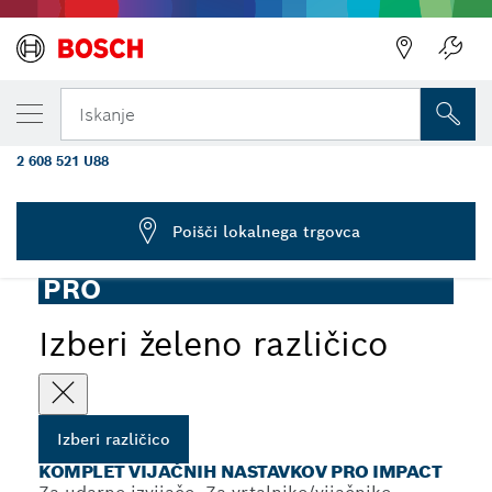
TRENUTNO IZBRANA RAZLIČICA
Komplet vijačnih nastavkov PRO Impact,
Iskanje
48-delni
2 608 521 U88
...
Komplet vijačnih nastavkov PRO Impact, 48-delni
Poišči lokalnega trgovca
PRO
Izberi želeno različico
Izberi različico
KOMPLET VIJAČNIH NASTAVKOV PRO IMPACT