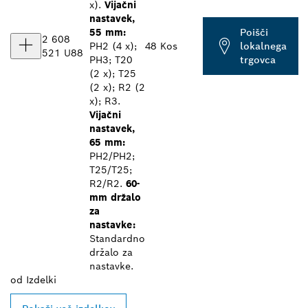
x).
Vijačni
nastavek,
55 mm:
Poišči
2 608
PH2 (4 x);
48 Kos
lokalnega
521 U88
PH3; T20
trgovca
(2 x); T25
(2 x); R2 (2
x); R3.
Vijačni
nastavek,
65 mm:
PH2/PH2;
T25/T25;
R2/R2.
60-
mm držalo
za
nastavke:
Standardno
držalo za
nastavke.
od
Izdelki