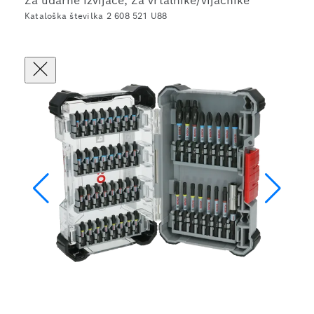
Za udarne izvijače, Za vrtalnike/vijačnike
Kataloška številka 2 608 521 U88