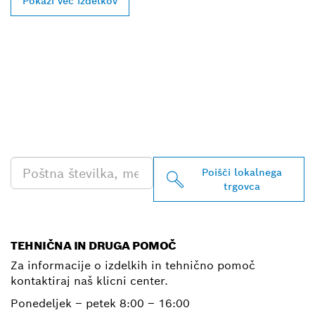
Pokaži več izdelkov
POIŠČI NAJBLIŽJEGA
BOSCHEVEGA
PRODAJALCA IZDELKOV
ZA PROFESIONALNO
RABO
Poišči lokalnega
trgovca
TEHNIČNA IN DRUGA POMOČ
Za informacije o izdelkih in tehnično pomoč
kontaktiraj naš klicni center.
Ponedeljek – petek
8:00 – 16:00