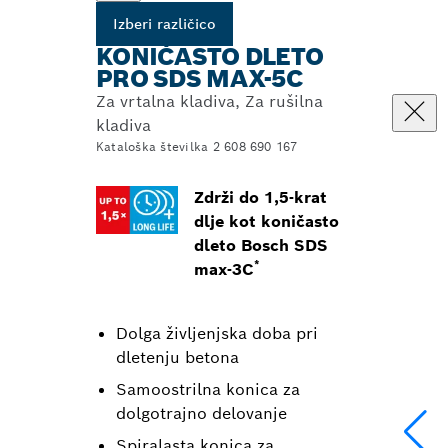
Izberi različico
KONIČASTO DLETO
PRO SDS MAX-5C
Za vrtalna kladiva, Za rušilna
kladiva
Kataloška številka 2 608 690 167
Zdrži do 1,5-krat
dlje kot koničasto
dleto Bosch SDS
*
max-3C
Dolga življenjska doba pri
dletenju betona
Samoostrilna konica za
dolgotrajno delovanje
Spiralasta konica za