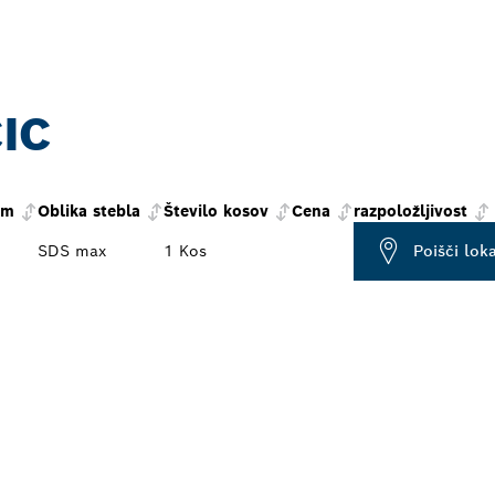
IC
mm
Oblika stebla
Število kosov
Cena
razpoložljivost
SDS max
1 Kos
Poišči lok