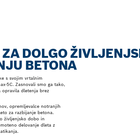
 ZA DOLGO ŽIVLJENJ
NJU BETONA
eke s svojim vrtalnim
ax-5C. Zasnovali smo ga tako,
 opravila dletenja brez
nov, opremljevalce notranjih
leto za razbijanje betona.
o življenjsko dobo in
emoteno delovanje dleta z
atikanja.