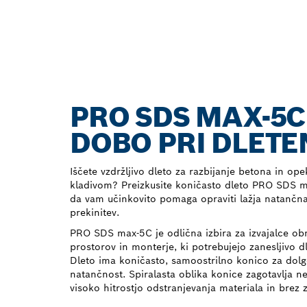
PRO SDS MAX-5C
DOBO PRI DLETE
Iščete vzdržljivo dleto za razbijanje betona in op
kladivom? Preizkusite koničasto dleto PRO SDS m
da vam učinkovito pomaga opraviti lažja natančna
prekinitev.
PRO SDS max-5C je odlična izbira za izvajalce ob
prostorov in monterje, ki potrebujejo zanesljivo d
Dleto ima koničasto, samoostrilno konico za dolg
natančnost. Spiralasta oblika konice zagotavlja n
visoko hitrostjo odstranjevanja materiala in brez z