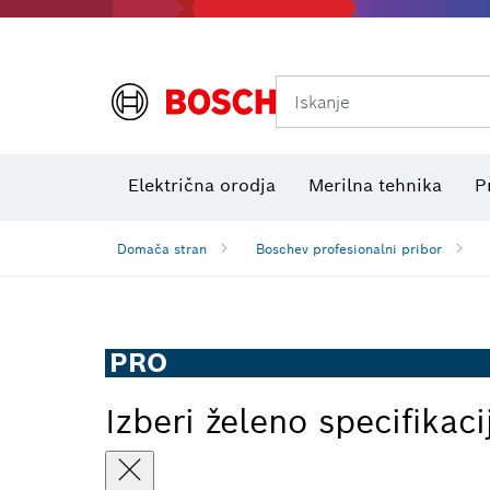
Iskanje
Preizkuševalniki električne napetosti
Električna orodja
Merilna tehnika
P
Domača stran
Boschev profesionalni pribor
PRO
Izberi želeno specifikaci