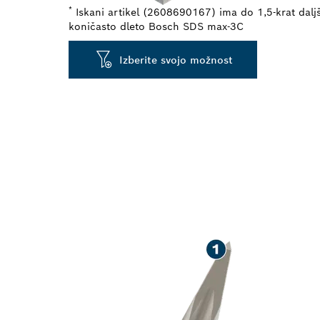
*
Iskani artikel (2608690167) ima do 1,5-krat daljš
koničasto dleto Bosch SDS max-3C
Izberite svojo možnost
DOLGA ŽIVLJ
BETONA