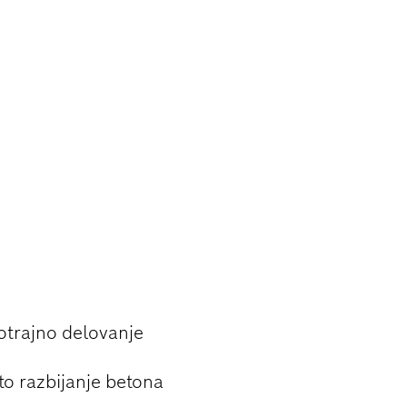
DLETENJU
otrajno delovanje
to razbijanje betona