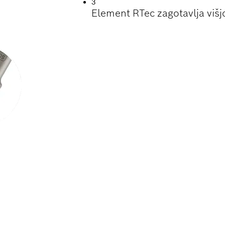
3
Element RTec zagotavlja višj