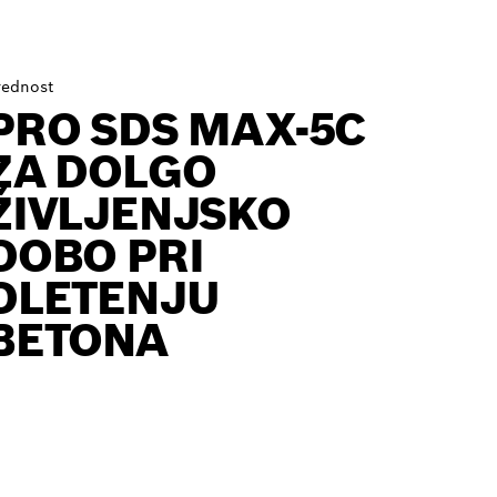
rednost
PRO SDS MAX-5C
ZA DOLGO
ŽIVLJENJSKO
DOBO PRI
DLETENJU
BETONA