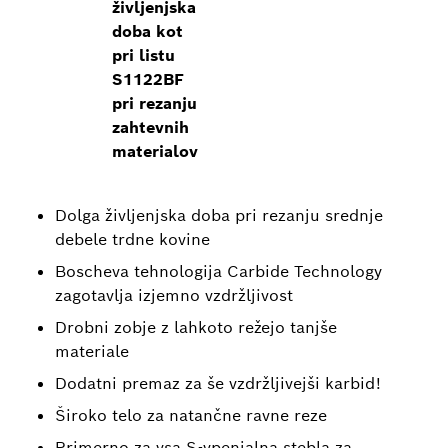
življenjska
doba kot
pri listu
S1122BF
pri rezanju
zahtevnih
materialov
Dolga življenjska doba pri rezanju srednje
debele trdne kovine
Boscheva tehnologija Carbide Technology
zagotavlja izjemno vzdržljivost
Drobni zobje z lahkoto režejo tanjše
materiale
Dodatni premaz za še vzdržljivejši karbid!
Široko telo za natančne ravne reze
Primerno za vsa S-vpenjalna stebla za