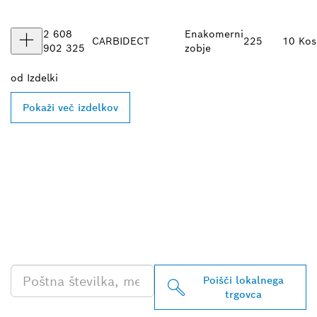
2 608
Enakomerni
CARBIDE
CT
225
10 Kos
902 325
zobje
od
Izdelki
Pokaži več izdelkov
POIŠČI NAJBLIŽJEGA
BOSCHEVEGA
PRODAJALCA IZDELKOV
ZA PROFESIONALNO
RABO
Poišči lokalnega
trgovca