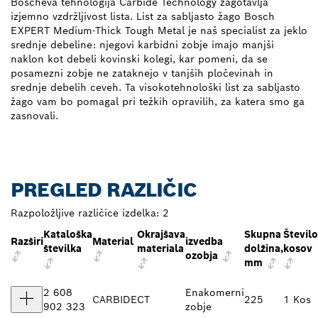
Boscheva tehnologija Carbide Technology zagotavlja
izjemno vzdržljivost lista. List za sabljasto žago Bosch
EXPERT Medium-Thick Tough Metal je naš specialist za jeklo
srednje debeline: njegovi karbidni zobje imajo manjši
naklon kot debeli kovinski kolegi, kar pomeni, da se
posamezni zobje ne zataknejo v tanjših pločevinah in
srednje debelih ceveh. Ta visokotehnološki list za sabljasto
žago vam bo pomagal pri težkih opravilih, za katera smo ga
zasnovali.
PREGLED RAZLIČIC
Razpoložljive različice izdelka:
2
Kataloška
Okrajšava
Skupna
Število
Razširi
Material
izvedba
številka
materiala
dolžina,
kosov
ozobja
mm
2 608
Enakomerni
CARBIDE
CT
225
1 Kos
902 323
zobje