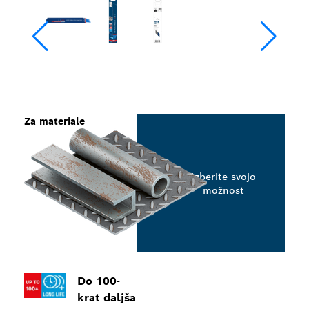
Za materiale
Izberite svojo
možnost
Do 100-
krat daljša