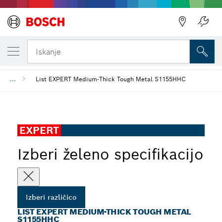
TRENUTNO IZBRANA RAZLIČICA
List EXPERT Medium-Thick Tough Metal S
Iskanje
...
List EXPERT Medium-Thick Tough Metal S1155HHC
EXPERT
Izberi želeno specifikacijo
Izberi različico
LIST EXPERT MEDIUM-THICK TOUGH METAL
S1155HHC