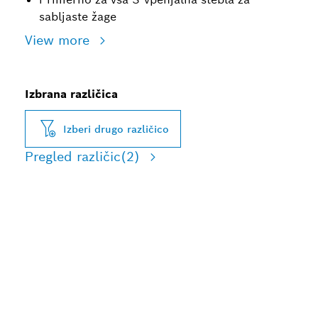
sabljaste žage
View more
Izbrana različica
Izberi drugo različico
Pregled različic
(2)
DOLGA ŽIVLJENJSKA
DOBA PRI REZANJU
SREDNJE DEBELE TRDNE
KOVINE