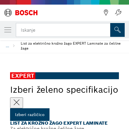
TRENUTNO IZBRANA RAZLIČICA
List za krožno žago EXPERT Laminate
Iskanje
List za električno krožno žago EXPERT Laminate za čelilne
...
žage
EXPERT
Izberi želeno specifikacijo
Izberi različico
LIST ZA KROŽNO ŽAGO EXPERT LAMINATE
Za električne krožne čelilne žage