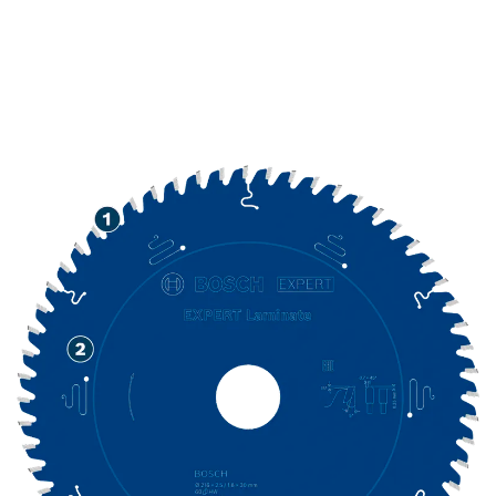
DOLGA ŽIVLJENJSKA
DOBA PRI REZANJU
LAMINATA