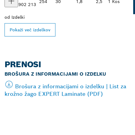
254
30
1,8
2,5
1 Kos
902 213
od
Izdelki
Pokaži več izdelkov
PRENOSI
BROŠURA Z INFORMACIJAMI O IZDELKU
Brošura z informacijami o izdelku | List za
krožno žago EXPERT Laminate (PDF)
POIŠČI NAJBLIŽJEGA
BOSCHEVEGA
PRODAJALCA IZDELKOV