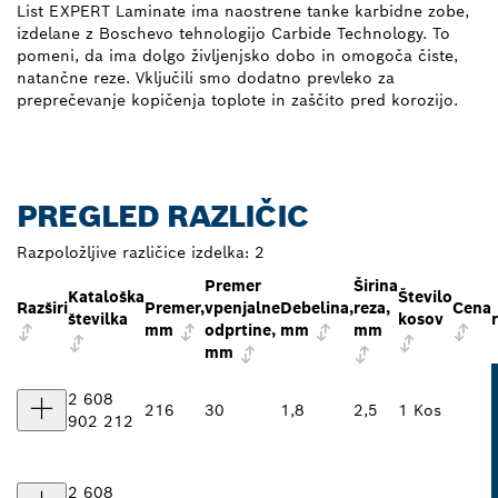
List EXPERT Laminate ima naostrene tanke karbidne zobe,
izdelane z Boschevo tehnologijo Carbide Technology. To
pomeni, da ima dolgo življenjsko dobo in omogoča čiste,
natančne reze. Vključili smo dodatno prevleko za
preprečevanje kopičenja toplote in zaščito pred korozijo.
PREGLED RAZLIČIC
Razpoložljive različice izdelka:
2
Premer
Širina
Kataloška
Število
Razširi
Premer,
vpenjalne
Debelina,
reza,
Cena
številka
kosov
mm
odprtine,
mm
mm
mm
2 608
216
30
1,8
2,5
1 Kos
902 212
2 608