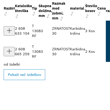
Razmak
Kataloška
Skupna
Število
Razširi
Tip
med
material
Cena
številka
dolžina,
kosov
ra
zobmi,
mm
mm
T
2 608
ZRNATOST
Karbidna
130
83
3 Kos
633 104
30
trdina
RF
T
2 608
ZRNATOST
Karbidna
130
83
2 Kos
665 259
30
trdina
RF
od
Izdelki
Pokaži več izdelkov
POIŠČI NAJBLIŽJEGA
BOSCHEVEGA
PRODAJALCA IZDELKOV