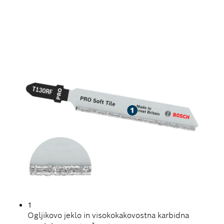
NATANČNO REZANJE
PLOŠČIC
1
Ogljikovo jeklo in visokokakovostna karbidna