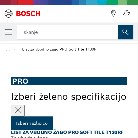
TRENUTNO IZBRANA RAZLIČICA
List za vbodno žago PRO Soft Tile T130RF
Iskanje
...
List za vbodno žago PRO Soft Tile T130RF
PRO
Izberi želeno specifikacijo
Izberi različico
LIST ZA VBODNO ŽAGO PRO SOFT TILE T130RF