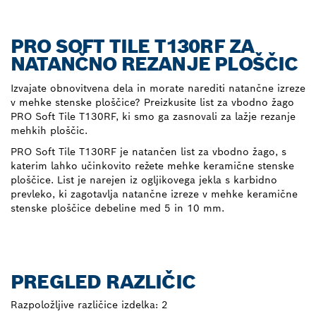
PRO SOFT TILE T130RF ZA
NATANČNO REZANJE PLOŠČIC
Izvajate obnovitvena dela in morate narediti natančne izreze
v mehke stenske ploščice? Preizkusite list za vbodno žago
PRO Soft Tile T130RF, ki smo ga zasnovali za lažje rezanje
mehkih ploščic.
PRO Soft Tile T130RF je natančen list za vbodno žago, s
katerim lahko učinkovito režete mehke keramične stenske
ploščice. List je narejen iz ogljikovega jekla s karbidno
prevleko, ki zagotavlja natančne izreze v mehke keramične
stenske ploščice debeline med 5 in 10 mm.
PREGLED RAZLIČIC
Razpoložljive različice izdelka:
2