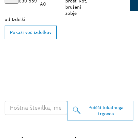
630 559
prosti kot,
AO
brušeni
zobje
od
Izdelki
Pokaži več izdelkov
POIŠČI NAJBLIŽJEGA
BOSCHEVEGA
PRODAJALCA IZDELKOV
ZA PROFESIONALNO
RABO
Poišči lokalnega
trgovca