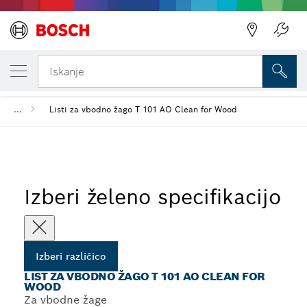
TRENUTNO IZBRANA RAZLIČICA
List za vbodno žago T 101 AO Clean for Wo
Iskanje
...
Listi za vbodno žago T 101 AO Clean for Wood
Izberi želeno specifikacijo
Izberi različico
LIST ZA VBODNO ŽAGO T 101 AO CLEAN FOR
WOOD
Za vbodne žage