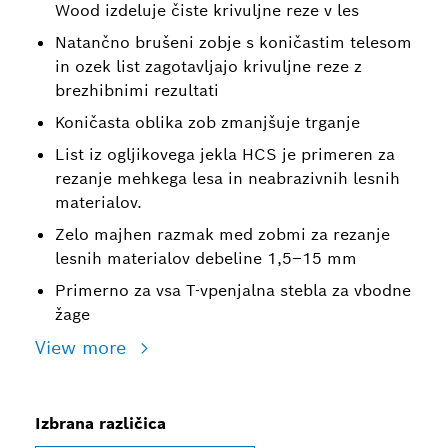
Wood izdeluje čiste krivuljne reze v les
Natančno brušeni zobje s koničastim telesom
in ozek list zagotavljajo krivuljne reze z
brezhibnimi rezultati
Koničasta oblika zob zmanjšuje trganje
List iz ogljikovega jekla HCS je primeren za
rezanje mehkega lesa in neabrazivnih lesnih
materialov.
Zelo majhen razmak med zobmi za rezanje
lesnih materialov debeline 1,5–15 mm
Primerno za vsa T-vpenjalna stebla za vbodne
žage
View more
Izbrana različica