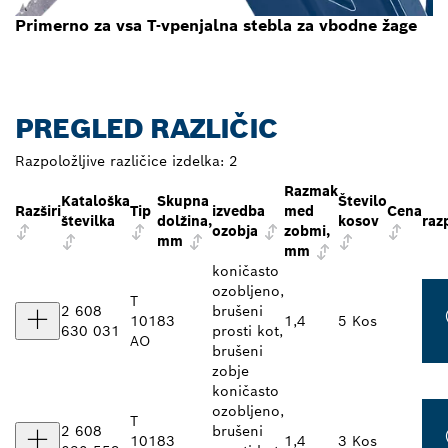
Primerno za vsa T-vpenjalna stebla za vbodne žage
PREGLED RAZLIČIC
Razpoložljive različice izdelka:
2
Razmak
Kataloška
Skupna
Število
Razširi
Tip
izvedba
med
Cena
številka
dolžina,
kosov
raz
ozobja
zobmi,
mm
mm
koničasto
ozobljeno,
T
2 608
brušeni
101
83
1,4
5 Kos
630 031
prosti kot,
AO
brušeni
zobje
koničasto
ozobljeno,
T
2 608
brušeni
101
83
1,4
3 Kos