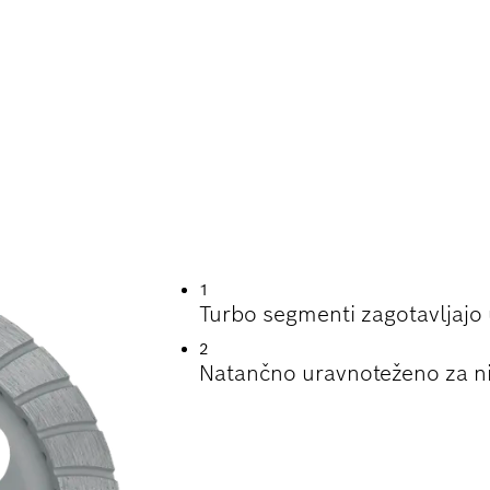
ENJSKA DOBA PRI
ZLIČNIH MATERIA
1
Turbo segmenti zagotavljajo 
2
Natančno uravnoteženo za niz