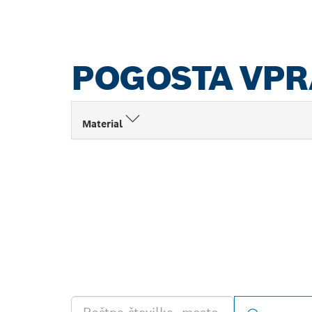
POGOSTA VP
Material
POIŠČI NAJB
PRODAJALCA 
PROFESIONA