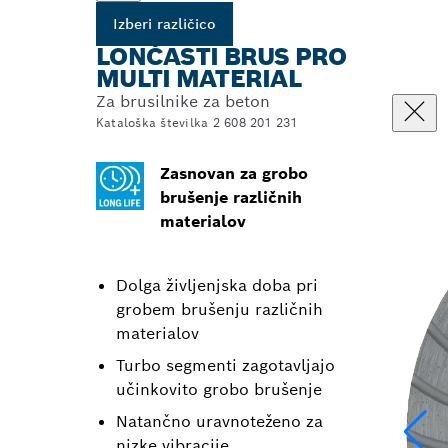
Izberi različico
LONČASTI BRUS PRO
MULTI MATERIAL
Za brusilnike za beton
Kataloška številka 2 608 201 231
Zasnovan za grobo
brušenje različnih
materialov
Dolga življenjska doba pri
grobem brušenju različnih
materialov
Turbo segmenti zagotavljajo
učinkovito grobo brušenje
Natančno uravnoteženo za
nizke vibracije