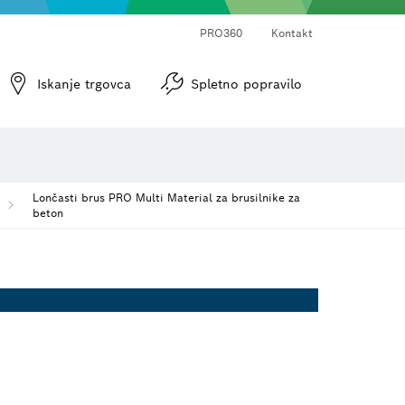
PRO360
Kontakt
 brusni papir
Vijačni nastavki in natični ključi
Diamantno vrtanje, rezanje in grobo brušenje
Rezalne plošče, lončasti brusi in žične krtače
Rezkarji in skobeljni noži
Iskanje trgovca
Spletno popravilo
Lončasti brus PRO Multi Material za brusilnike za
beton