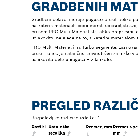
GRADBENIH MAT
Gradbeni delavci morajo pogosto brusiti velike p
na katerih materialih bodo morali uporabljati svoj
brusom PRO Multi Material ste lahko prepričani, d
učinkovito, ne glede na to, s katerim materialom 
PRO Multi Material ima Turbo segmente, zasnovan
brusni lonec je natančno uravnotežen za nizke vib
učinkovito delo omogoča – z lahkoto.
PREGLED RAZLIČ
Razpoložljive različice izdelka:
1
Razširi
Kataloška
Premer, mm
Premer vpen
številka
mm