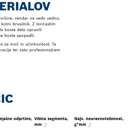
ERIALOV
ovršine, vendar ne vedo vedno,
 kotni brusilnik. Z lončastim
a boste delo opravili
se boste spopadli.
e za moč in učinkovitost. Ta
racije ter zato profesionalcem
IC
jalne odprtine,
Višina segmenta,
Najv. neuravnoteženost,
mm
g*mm