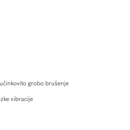
 GROBEM
LOV
učinkovito grobo brušenje
ke vibracije