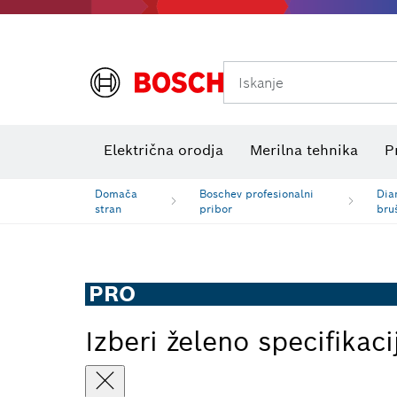
Iskanje
Preizkuševalniki električne napetosti
Električna orodja
Merilna tehnika
P
Domača
Boschev profesionalni
Dia
stran
pribor
bru
PRO
Izberi želeno specifikaci