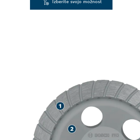
Izberite svojo možnost
DOLGA ŽIVLJ
BRUŠENJU RA