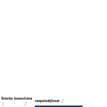
Število kosov
Cena
razpoložljivost