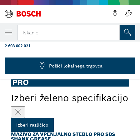
TRENUTNO IZBRANA RAZLIČICA
Mazivo za vpenjalno steblo PRO SDS
Iskanje
Shank Grease, za svedre in dleta
2 608 002 021
...
Mazivo za vpenjalno steblo PRO SDS Shank Grease
Poišči lokalnega trgovca
PRO
Izberi želeno specifikacijo
Izberi različico
MAZIVO ZA VPENJALNO STEBLO PRO SDS
SHANK GREASE