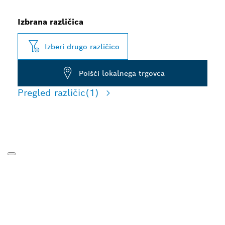
Izbrana različica
Izberi drugo različico
Poišči lokalnega trgovca
Pregled različic
(1)