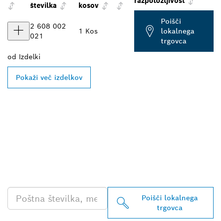
razpoložljivost
številka
kosov
Poišči
2 608 002
1 Kos
lokalnega
021
trgovca
od
Izdelki
Pokaži več izdelkov
POIŠČI NAJBLIŽJEGA
BOSCHEVEGA
PRODAJALCA IZDELKOV
ZA PROFESIONALNO
RABO
Poišči lokalnega
trgovca