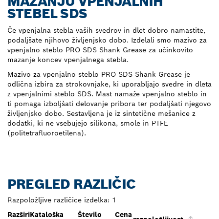
MAZANJU VPENJALNIH
STEBEL SDS
Če vpenjalna stebla vaših svedrov in dlet dobro namastite,
podaljšate njihovo življenjsko dobo. Izdelali smo mazivo za
vpenjalno steblo PRO SDS Shank Grease za učinkovito
mazanje koncev vpenjalnega stebla.
Mazivo za vpenjalno steblo PRO SDS Shank Grease je
odlična izbira za strokovnjake, ki uporabljajo svedre in dleta
z vpenjalnimi steblo SDS. Mast namaže vpenjalno steblo in
ti pomaga izboljšati delovanje pribora ter podaljšati njegovo
življenjsko dobo. Sestavljena je iz sintetične mešanice z
dodatki, ki ne vsebujejo silikona, smole in PTFE
(politetrafluoroetilena).
PREGLED RAZLIČIC
Razpoložljive različice izdelka:
1
Razširi
Kataloška
Število
Cena