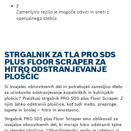
2
Zamenljivo rezilo je mogoče odviti in sneti z
vpenjalnega stebla
STRGALNIK ZA TLA PRO SDS
PLUS FLOOR SCRAPER ZA
HITRO ODSTRANJEVANJE
PLOŠČIC
Si izvajalec obnovitvenih del in potrebuješ zanesljivo dleto
za učinkovito odstranjevanje kopalniških in kuhinjskih
ploščic? Preizkusi strgalnik PRO SDS plus Floor Scraper. Z
njim lahko odstraniš ploščice, kot tudi malto, preproge,
tapete in linolej – hitro in enostavno.
Strgalnik PRO SDS plus Floor Scraper smo oblikovali za
izvajalce obnovitvenih del, ki morajo hitro odstraniti talne
in stenske ploščice. 130-milimetrsko rezilo je izdelano iz