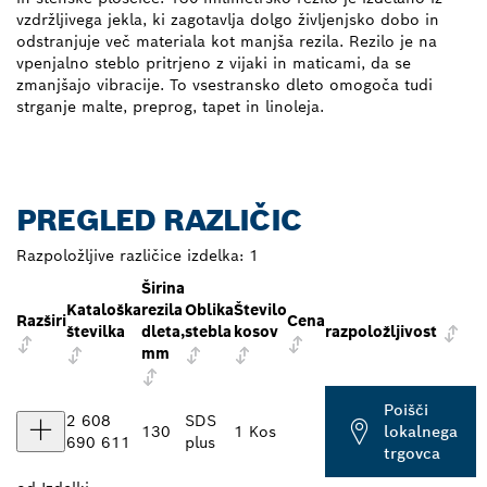
vzdržljivega jekla, ki zagotavlja dolgo življenjsko dobo in
odstranjuje več materiala kot manjša rezila. Rezilo je na
vpenjalno steblo pritrjeno z vijaki in maticami, da se
zmanjšajo vibracije. To vsestransko dleto omogoča tudi
strganje malte, preprog, tapet in linoleja.
PREGLED RAZLIČIC
Razpoložljive različice izdelka:
1
Širina
Kataloška
rezila
Oblika
Število
Razširi
Cena
številka
dleta,
stebla
kosov
razpoložljivost
mm
Poišči
2 608
SDS
130
1 Kos
lokalnega
690 611
plus
trgovca