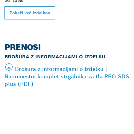
od
Izdelki
Pokaži več izdelkov
PRENOSI
BROŠURA Z INFORMACIJAMI O IZDELKU
Brošura z informacijami o izdelku |
Nadomestni komplet strgalnika za tla PRO SDS
plus (PDF)
POIŠČI NAJBLIŽJEGA
BOSCHEVEGA
PRODAJALCA IZDELKOV
ZA PROFESIONALNO