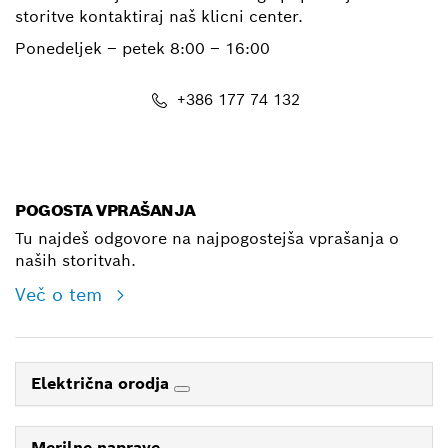
storitve kontaktiraj naš klicni center.
Ponedeljek – petek
8:00 – 16:00
+386 177 74 132
E-Mail
POGOSTA VPRAŠANJA
Tu najdeš odgovore na najpogostejša vprašanja o
naših storitvah.
Več o tem
Električna orodja
Merilne naprave