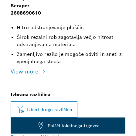
Scraper
2608690610
Hitro odstranjevanje ploščic
Širok rezalni rob zagotavlja večjo hitrost
odstranjevanja materiala
Zamenljivo rezilo je mogoče odviti in sneti z
vpenjalnega stebla
View more
Izbrana različica
Izberi drugo različico
Poišči lokalnega trgovca