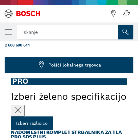
TRENUTNO IZBRANA RAZLIČICA
Nadomestni komplet strgalnika za tla
Iskanje
PRO SDS plus, 130 mm
2 608 690 611
...
Nadomestni komplet strgalnika za tla PRO SDS plus
Poišči lokalnega trgovca
PRO
Izberi želeno specifikacijo
Izberi različico
NADOMESTNI KOMPLET STRGALNIKA ZA TLA
PRO SDS PLUS