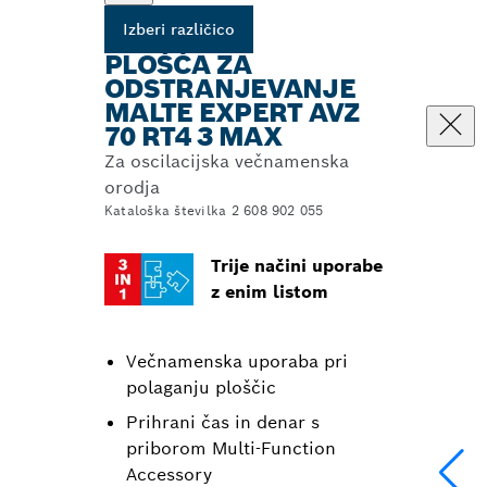
Izberi različico
PLOŠČA ZA
ODSTRANJEVANJE
MALTE EXPERT AVZ
70 RT4 3 MAX
Za oscilacijska večnamenska
orodja
Kataloška številka 2 608 902 055
Trije načini uporabe
z enim listom
Večnamenska uporaba pri
polaganju ploščic
Prihrani čas in denar s
priborom Multi-Function
Accessory