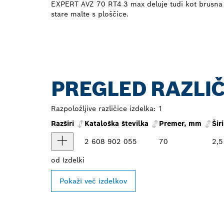
EXPERT AVZ 70 RT4 3 max deluje tudi kot brusna 
stare malte s ploščice.
PREGLED RAZLIČ
Razpoložljive različice izdelka:
1
Razširi
Kataloška številka
Premer, mm
Šir
2 608 902 055
70
2,5
od
Izdelki
Pokaži več izdelkov