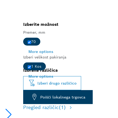
Izberite možnost
Premer, mm
70
More options
Izberi velikost pakiranja
1 Kos
Izbrana različica
More options
Izberi drugo različico
Poišči lokalnega trgovca
Pregled različic
(1)