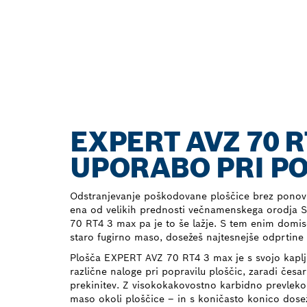
EXPERT AVZ 70 
UPORABO PRI P
Odstranjevanje poškodovane ploščice brez ponovn
ena od velikih prednosti večnamenskega orodja S
70 RT4 3 max pa je to še lažje. S tem enim domis
staro fugirno maso, dosežeš najtesnejše odprtine 
Plošča EXPERT AVZ 70 RT4 3 max je s svojo kaplji
različne naloge pri popravilu ploščic, zaradi česa
prekinitev. Z visokokakovostno karbidno prevleko 
maso okoli ploščice – in s koničasto konico dosež