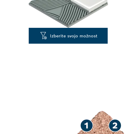
Izberite svojo možnost
VEČNAMENSK
PLOŠČIC