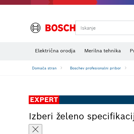
Iskanje
Preizkuševalniki električne napetosti
Električna orodja
Merilna tehnika
P
Domača stran
Boschev profesionalni pribor
EXPERT
Izberi želeno specifikaci