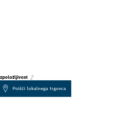
zpoložljivost
Poišči lokalnega trgovca