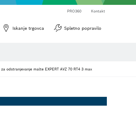
PRO360
Kontakt
 brusni papir
Vijačni nastavki in natični ključi
Diamantno vrtanje, rezanje in grobo brušenje
Rezalne plošče, lončasti brusi in žične krtače
Rezkarji in skobeljni noži
Iskanje trgovca
Spletno popravilo
 za odstranjevanje malte EXPERT AVZ 70 RT4 3 max