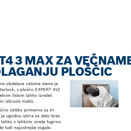
RT4 3 MAX ZA VEČNA
OLAGANJU PLOŠČIC
e obdelave celotne stene je
tarlock, s ploščo EXPERT AVZ
elnim listom lahko izrežeš
in izbrusiš malto.
čno obliko primerna za tri
r je ugodna izbira za delo brez
lahko z lahkoto izreže fugirno
e tudi najostrejše vogale.