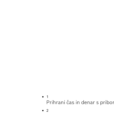
A UPORABA PRI P
1
Prihrani čas in denar s prib
2