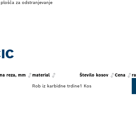
plošča za odstranjevanje
IC
ina reza, mm
material
Število kosov
Cena
ra
Rob iz karbidne trdine
1 Kos