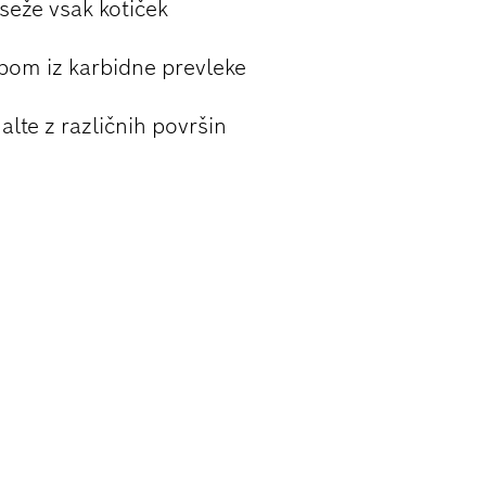
seže vsak kotiček
bom iz karbidne prevleke
lte z različnih površin