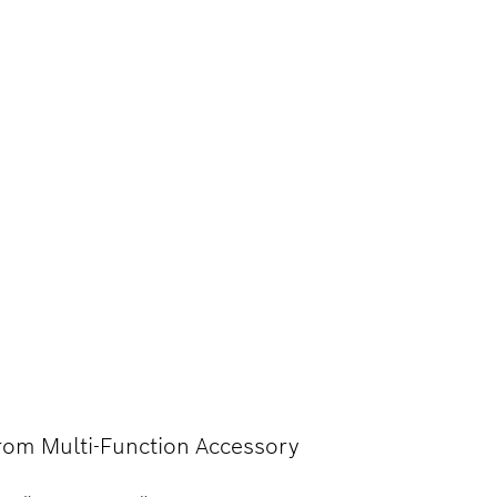
OLAGANJU
orom Multi-Function Accessory