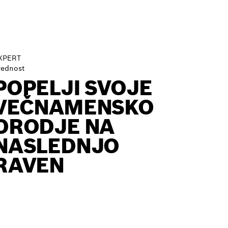
XPERT
rednost
POPELJI SVOJE
VEČNAMENSKO
ORODJE NA
NASLEDNJO
RAVEN