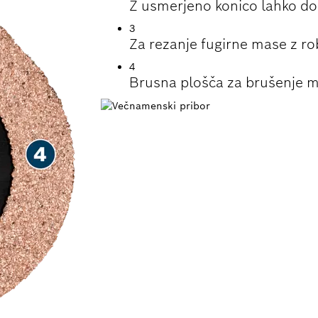
Z usmerjeno konico lahko do
3
Za rezanje fugirne mase z ro
4
Brusna plošča za brušenje ma