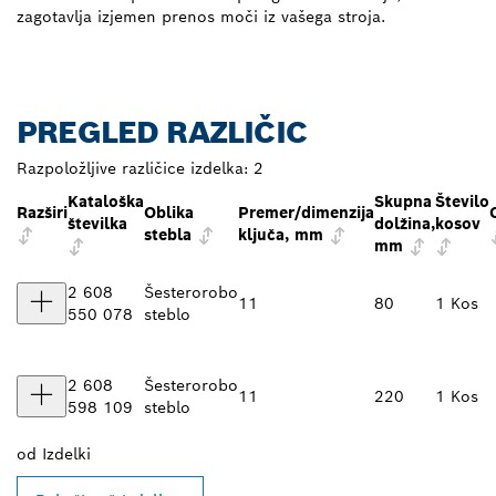
zagotavlja izjemen prenos moči iz vašega stroja.
PREGLED RAZLIČIC
Razpoložljive različice izdelka:
2
Kataloška
Skupna
Število
Razširi
Oblika
Premer/dimenzija
številka
dolžina,
kosov
stebla
ključa, mm
mm
2 608
Šesterorobo
11
80
1 Kos
550 078
steblo
2 608
Šesterorobo
11
220
1 Kos
598 109
steblo
od
Izdelki