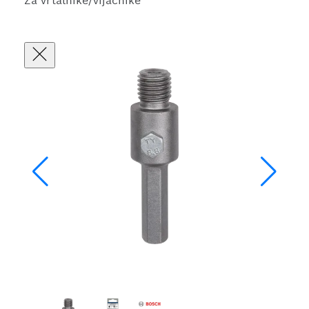
Za vrtalnike/vijačnike