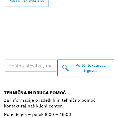
Pokaži več izdelkov
POIŠČI NAJBLIŽJEGA
BOSCHEVEGA
PRODAJALCA IZDELKOV
ZA PROFESIONALNO
RABO
Poišči lokalnega
trgovca
TEHNIČNA IN DRUGA POMOČ
Za informacije o izdelkih in tehnično pomoč
kontaktiraj naš klicni center.
Ponedeljek – petek
8:00 – 16:00