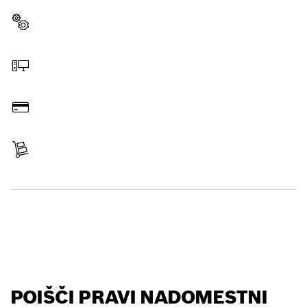
Izberi nadomestni del
Naročilo prek spleta
Plačilo
Prejmi izdelek
Poišči nadomestni del
POIŠČI PRAVI NADOMESTNI