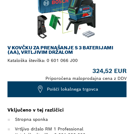
V KOVČKU ZA PRENAŠANJE S 3 BATERIJAMI
(AA), VRTLJIVIM DRŽALOM
Kataloška številka:
0 601 066 J00
324,52 EUR
Priporočena maloprodajna cena z DDV
Poišči lokalnega trgovca
Vključeno v tej različici
Stropna sponka
Vrtljivo držalo RM 1 Professional