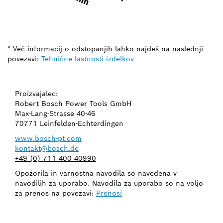
* Več informacij o odstopanjih lahko najdeš na naslednji
povezavi:
Tehnične lastnosti izdelkov
Proizvajalec:
Robert Bosch Power Tools GmbH
Max-Lang-Strasse 40-46
70771 Leinfelden-Echterdingen
www.bosch-pt.com
kontakt@bosch.de
+49 (0) 711 400 40990
Opozorila in varnostna navodila so navedena v
navodilih za uporabo. Navodila za uporabo so na voljo
za prenos na povezavi:
Prenosi