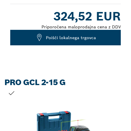
Dropdown
324,52 EUR
closed
Priporočena maloprodajna cena z DDV
Poišči lokalnega trgovca
PRO GCL 2-15 G
TRENUTNI IZBOR