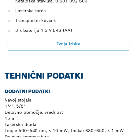
Kataloška številka: 0 601 092 600
Laserska tarča
Transportni kovček
3 x baterija 1,5 V LR6 (AA)
Tvoja izbira
TEHNIČNI PODATKI
DODATNI PODATKI
Navoj stojala
1/4", 5/8"
Delovno območje, vrednost
15 m
Laserska dioda
Linija: 500–540 nm, < 10 mW, Točka: 630–650, < 1 mW
Delovna temperatura