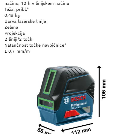
načinu, 12 h v linijskem načinu
Teža, pribl.*
0,49 kg
Barva laserske linije
Zelena
Projekcija
2 liniji/2 točk
Natančnost točke navpičnice*
± 0,7 mm/m