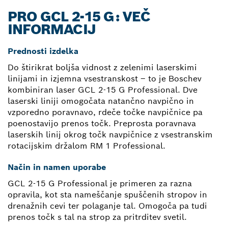
PRO GCL 2-15 G: VEČ
INFORMACIJ
Prednosti izdelka
Do štirikrat boljša vidnost z zelenimi laserskimi
linijami in izjemna vsestranskost – to je Boschev
kombiniran laser GCL 2-15 G Professional. Dve
laserski liniji omogočata natančno navpično in
vzporedno poravnavo, rdeče točke navpičnice pa
poenostavijo prenos točk. Preprosta poravnava
laserskih linij okrog točk navpičnice z vsestranskim
rotacijskim držalom RM 1 Professional.
Način in namen uporabe
GCL 2-15 G Professional je primeren za razna
opravila, kot sta nameščanje spuščenih stropov in
drenažnih cevi ter polaganje tal. Omogoča pa tudi
prenos točk s tal na strop za pritrditev svetil.