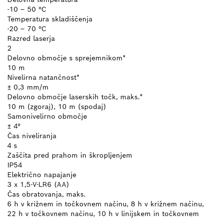
-10 – 50 °C
Temperatura skladiščenja
-20 – 70 °C
Razred laserja
2
Delovno območje s sprejemnikom*
10 m
Nivelirna natančnost*
± 0,3 mm/m
Delovno območje laserskih točk, maks.*
10 m (zgoraj), 10 m (spodaj)
Samonivelirno območje
± 4°
Čas niveliranja
4 s
Zaščita pred prahom in škropljenjem
IP54
Električno napajanje
3 x 1,5-V-LR6 (AA)
Čas obratovanja, maks.
6 h v križnem in točkovnem načinu, 8 h v križnem načinu,
22 h v točkovnem načinu, 10 h v linijskem in točkovnem