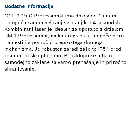
Dodatne informacije
GCL 2-15 G Professional ima doseg do 15 m in
omogoča samoniveliranje v manj kot 4 sekundah.
Kombinirani laser je idealen za uporabo z držalom
RM 1 Professional, na katerega ga je mogoče hitro
namestiti s pomočjo preprostega drsnega
mehanizma. Je robusten zaradi zaščite IP54 pred
prahom in škropljenjem. Po izklopu se nihalo
samodejno zaklene za varno prenašanje in priročno
shranjevanje.
POTREBUJEŠ NADOMESTNI
DEL?
Tukaj lahko hitro in preprosto najdeš prave
nadomestne dele za svoje Boschevo orodje za
profesionalno rabo.