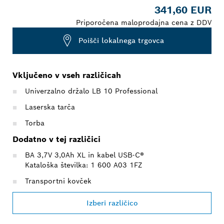
341,60 EUR
Priporočena maloprodajna cena z DDV
Poišči lokalnega trgovca
Vključeno v vseh različicah
Univerzalno držalo LB 10 Professional
Laserska tarča
Torba
Dodatno v tej različici
BA 3,7V 3,0Ah XL in kabel USB-C®
Kataloška številka: 1 600 A03 1FZ
Transportni kovček
Izberi različico