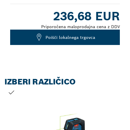
Dropdown
236,68 EUR
closed
Priporočena maloprodajna cena z DDV
Poišči lokalnega trgovca
IZBERI RAZLIČICO
TRENUTNI IZBOR