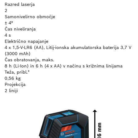
Razred laserja
2
Samonivelirno območje
± 4°
Čas niveliranja
4 s
Električno napajanje
4 x 1,5-V-LR6 (AA), Litij-ionska akumulatorska baterija 3,7 V
(3000 mAh)
Čas obratovanja, maks.
8 h (Li-Ion) in 6 h (4 x AA) v načinu s križnima linijama
Teža, pribl.*
0,56 kg
Projekcija
2 liniji