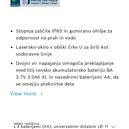
Stopnja zaščite IP65 in gumirano ohišje za
odpornost na prah in vodo
Lasersko okno v obliki črke U za širši kot
vodoravne linije
Dvojni vir napajanja omogoča preklapljanje
med litij-ionsko akumulatorsko baterijo BA
3.7V 3.0Ah XL in navadnimi baterijami AA, da
se omejijo prekinitve dela
View more
Izberi različico