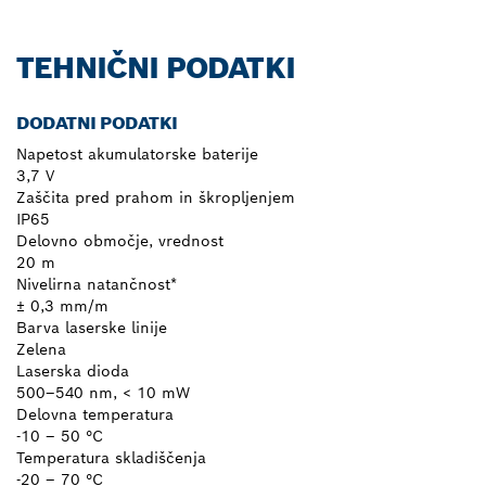
TEHNIČNI PODATKI
DODATNI PODATKI
Napetost akumulatorske baterije
3,7 V
Zaščita pred prahom in škropljenjem
IP65
Delovno območje, vrednost
20 m
Nivelirna natančnost*
± 0,3 mm/m
Barva laserske linije
Zelena
Laserska dioda
500–540 nm, < 10 mW
Delovna temperatura
-10 – 50 °C
Temperatura skladiščenja
-20 – 70 °C