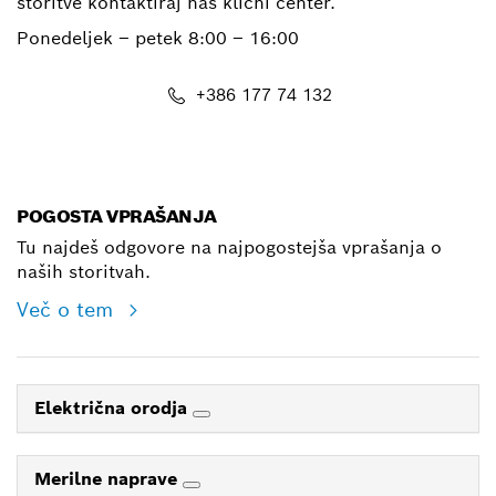
storitve kontaktiraj naš klicni center.
Ponedeljek – petek
8:00 – 16:00
+386 177 74 132
E-Mail
POGOSTA VPRAŠANJA
Tu najdeš odgovore na najpogostejša vprašanja o
naših storitvah.
Več o tem
Električna orodja
Merilne naprave