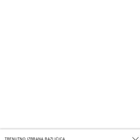
TRENUTNO IZBRANA RAZLIČICA