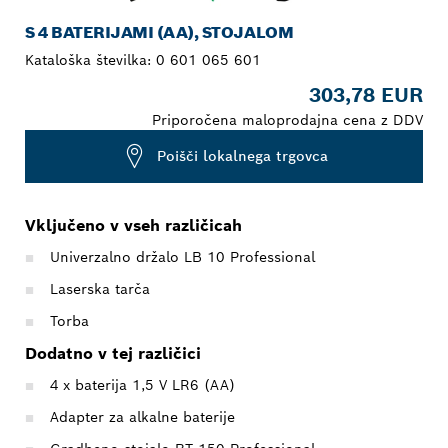
S 4 BATERIJAMI (AA), STOJALOM
Kataloška številka:
0 601 065 601
303,78 EUR
Priporočena maloprodajna cena z DDV
Poišči lokalnega trgovca
Vključeno v vseh različicah
Univerzalno držalo LB 10 Professional
Laserska tarča
Torba
Dodatno v tej različici
4 x baterija 1,5 V LR6 (AA)
Adapter za alkalne baterije