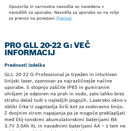
Opozorila in varnostna navodila so navedena v
navodilih za uporabo. Navodila za uporabo so na voljo
za prenos na povezavi:
Prenosi
PRO GLL 20-22 G: VEČ
INFORMACIJ
Prednosti izdelka
GLL 20-22 G Professional je trpežen in intuitiven
linijski laser, zasnovan za najrazličnejše načine
uporabe. S stopnjo zaščite IP65 in gumiranim
ohišjem je odporen na prah in vodo, zato lahko brez
strahu delaš tudi v najtežjih pogojih. Lasersko okno v
obliki črke U zagotavlja širši kot za vodoravno linijo.
Z dvojnim virom napajanja pa je mogoče preklapljati
med litij-ionskimi akumulatorskimi baterijami BA
3.7V 3.0Ah XL in navadnimi baterijami AA – s tem ne