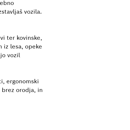
rebno
stavljaš vozila.
i ter kovinske,
n iz lesa, opeke
jo vozil
ti, ergonomski
 brez orodja, in