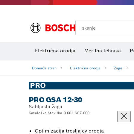
Iskanje
Preizkuševalniki električne napetosti
Električna orodja
Merilna tehnika
P
Domača stran
Električna orodja
Žage
PRO
PRO GSA 12-30
Sabljasta žaga
Kataloška številka 0.601.6C7.000
Optimizacija tresljajev orodja