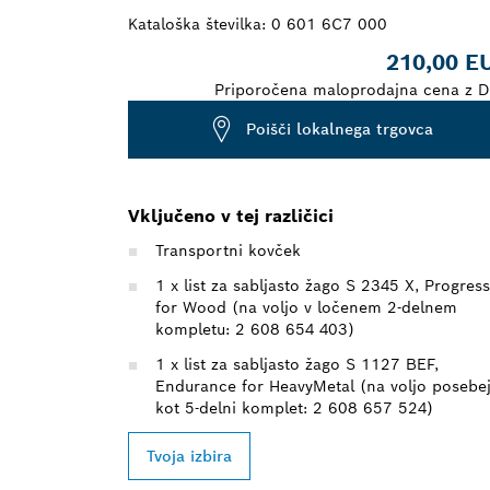
Kataloška številka:
0 601 6C7 000
210,00 E
Priporočena maloprodajna cena z 
Poišči lokalnega trgovca
Vključeno v tej različici
Transportni kovček
1 x list za sabljasto žago S 2345 X, Progres
for Wood (na voljo v ločenem 2-delnem
kompletu: 2 608 654 403)
1 x list za sabljasto žago S 1127 BEF,
Endurance for HeavyMetal (na voljo posebe
kot 5-delni komplet: 2 608 657 524)
Tvoja izbira