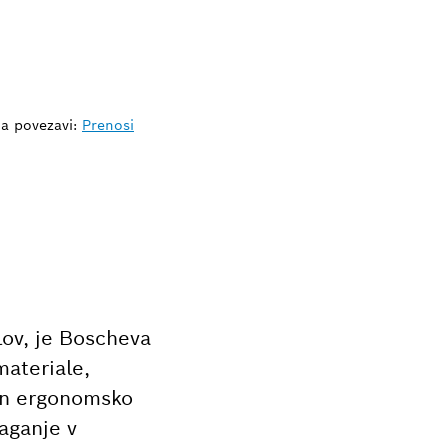
na povezavi:
Prenosi
lov, je Boscheva
materiale,
 in ergonomsko
aganje v