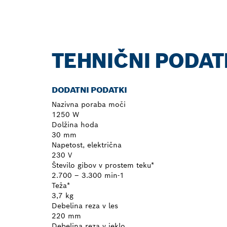
TEHNIČNI PODAT
DODATNI PODATKI
Nazivna poraba moči
1250 W
Dolžina hoda
30 mm
Napetost, električna
230 V
Število gibov v prostem teku*
2.700 – 3.300 min-1
Teža*
3,7 kg
Debelina reza v les
220 mm
Debelina reza v jeklo