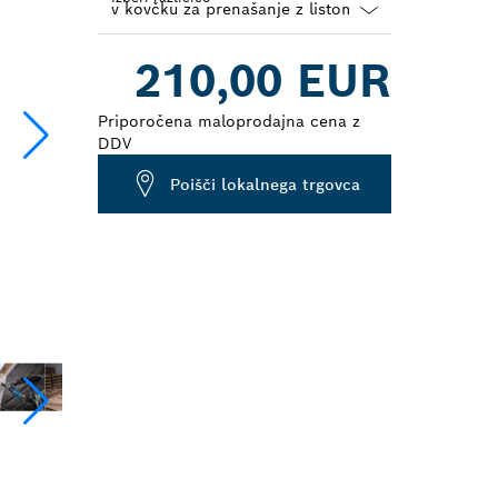
Dropdown
210,00 EUR
closed
Priporočena maloprodajna cena z
DDV
Poišči lokalnega trgovca