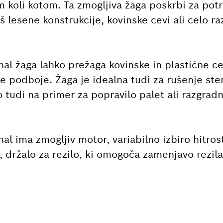
m koli kotom. Ta zmogljiva žaga poskrbi za pot
š lesene konstrukcije, kovinske cevi ali celo raz
al žaga lahko prežaga kovinske in plastične cev
e podboje. Žaga je idealna tudi za rušenje ste
o tudi na primer za popravilo palet ali razgradn
al ima zmogljiv motor, variabilno izbiro hitros
 držalo za rezilo, ki omogoča zamenjavo rezila