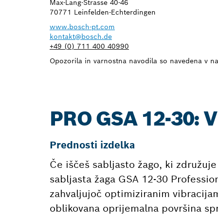
Max-Lang-Strasse 40-46
70771 Leinfelden-Echterdingen
www.bosch-pt.com
kontakt@bosch.de
+49 (0) 711 400 40990
Opozorila in varnostna navodila so navedena v na
PRO GSA 12-30: 
Prednosti izdelka
Če iščeš sabljasto žago, ki združuje
sabljasta žaga GSA 12-30 Professiona
zahvaljujoč optimiziranim vibracija
oblikovana oprijemalna površina spr