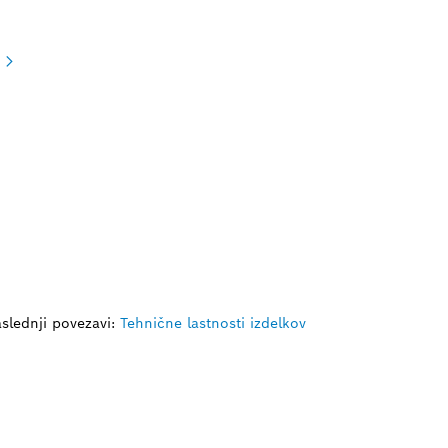
slednji povezavi:
Tehnične lastnosti izdelkov