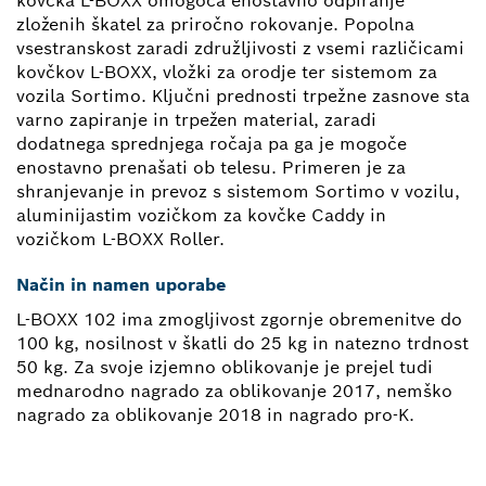
kovčka L-BOXX omogoča enostavno odpiranje
zloženih škatel za priročno rokovanje. Popolna
vsestranskost zaradi združljivosti z vsemi različicami
kovčkov L-BOXX, vložki za orodje ter sistemom za
vozila Sortimo. Ključni prednosti trpežne zasnove sta
varno zapiranje in trpežen material, zaradi
dodatnega sprednjega ročaja pa ga je mogoče
enostavno prenašati ob telesu. Primeren je za
shranjevanje in prevoz s sistemom Sortimo v vozilu,
aluminijastim vozičkom za kovčke Caddy in
vozičkom L-BOXX Roller.
Način in namen uporabe
L-BOXX 102 ima zmogljivost zgornje obremenitve do
100 kg, nosilnost v škatli do 25 kg in natezno trdnost
50 kg. Za svoje izjemno oblikovanje je prejel tudi
mednarodno nagrado za oblikovanje 2017, nemško
nagrado za oblikovanje 2018 in nagrado pro-K.