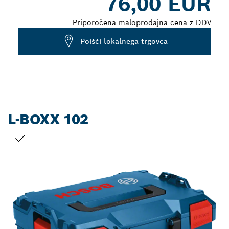
76,00 EUR
Priporočena maloprodajna cena z DDV
Poišči lokalnega trgovca
L-BOXX 102
TRENUTNI IZBOR