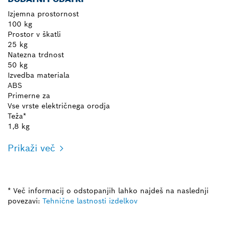
Izjemna prostornost
100 kg
Prostor v škatli
25 kg
Natezna trdnost
50 kg
Izvedba materiala
ABS
Primerne za
Vse vrste električnega orodja
Teža*
1,8 kg
Prikaži več
* Več informacij o odstopanjih lahko najdeš na naslednji
povezavi:
Tehnične lastnosti izdelkov