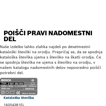
Poišči nadomestni del
POIŠČI PRAVI NADOMESTNI
DEL
Naše izdelke lahko zlahka najdeš po desetmestni
kataloški številki na orodju. Prepričaj se, da se spodnja
kataloška številka ujema s številko na škatli orodja. Če
se spodnja številka ne ujema s številko na orodju, v
našem katalogu nadomestnih delov neposredno poišči
potrebni del.
Kataloška številka
16054381EL