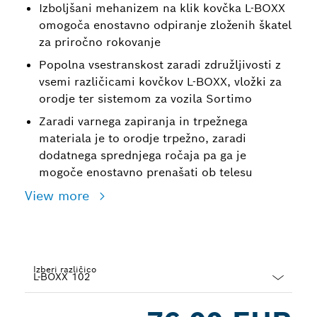
Izboljšani mehanizem na klik kovčka L-BOXX
omogoča enostavno odpiranje zloženih škatel
za priročno rokovanje
Popolna vsestranskost zaradi združljivosti z
vsemi različicami kovčkov L-BOXX, vložki za
orodje ter sistemom za vozila Sortimo
Zaradi varnega zapiranja in trpežnega
materiala je to orodje trpežno, zaradi
dodatnega sprednjega ročaja pa ga je
mogoče enostavno prenašati ob telesu
View more
Izberi različico
Dropdown
closed