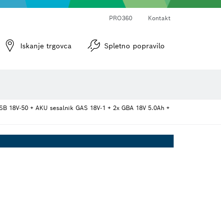
PRO360
Kontakt
 brusni papir
Vijačni nastavki in natični ključi
Diamantno vrtanje, rezanje in grobo brušenje
Rezalne plošče, lončasti brusi in žične krtače
Rezkarji in skobeljni noži
Iskanje trgovca
Spletno popravilo
GSB 18V-50 + AKU sesalnik GAS 18V-1 + 2x GBA 18V 5.0Ah +