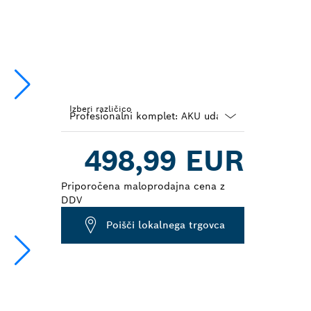
Izberi različico
Dropdown
498,99 EUR
closed
Priporočena maloprodajna cena z
DDV
Poišči lokalnega trgovca