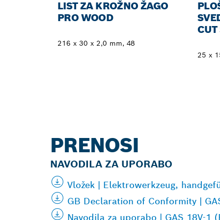
LIST ZA KROŽNO ŽAGO
PLO
PRO WOOD
SVE
CUT
216 x 30 x 2,0 mm, 48
25 x 
PRENOSI
NAVODILA ZA UPORABO
Vložek | Elektrowerkzeug, handgef
GB Declaration of Conformity | G
Navodila za uporabo | GAS 18V-1 