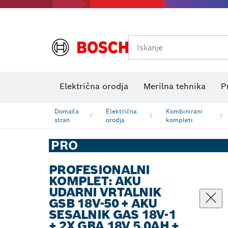
Iskanje
Preizkuševalniki električne napetosti
Električna orodja
Merilna tehnika
P
Domača
Električna
Kombinirani
stran
orodja
kompleti
PRO
PROFESIONALNI
KOMPLET: AKU
UDARNI VRTALNIK
GSB 18V-50 + AKU
SESALNIK GAS 18V-1
+ 2X GBA 18V 5.0AH +