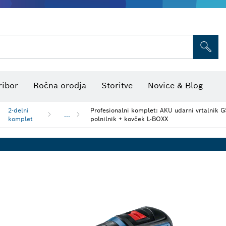
Pribor večnamenskih orodij
Listi za žago in vbodne žage
Brusne plošče, brusni trakovi in
Laserski merilniki razdalj
Toplotne kamere in detektorji
Merilniki kota in naklona
ribor
Ročna orodja
Storitve
Novice & Blog
2-delni
Profesionalni komplet: AKU udarni vrtalnik 
...
komplet
polnilnik + kovček L-BOXX