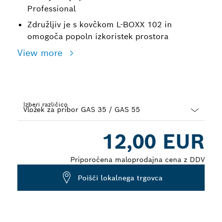
Professional
Združljiv je s kovčkom L-BOXX 102 in
omogoča popoln izkoristek prostora
View more
Izberi različico
Dropdown
12,00 EUR
closed
Priporočena maloprodajna cena z DDV
Poišči lokalnega trgovca