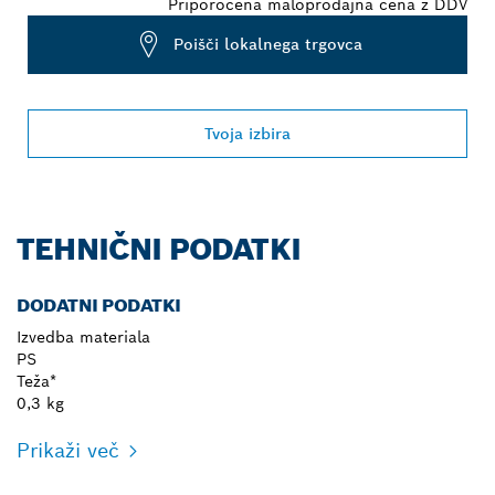
Priporočena maloprodajna cena z DDV
Poišči lokalnega trgovca
Tvoja izbira
TEHNIČNI PODATKI
DODATNI PODATKI
Izvedba materiala
PS
Teža*
0,3 kg
Prikaži več