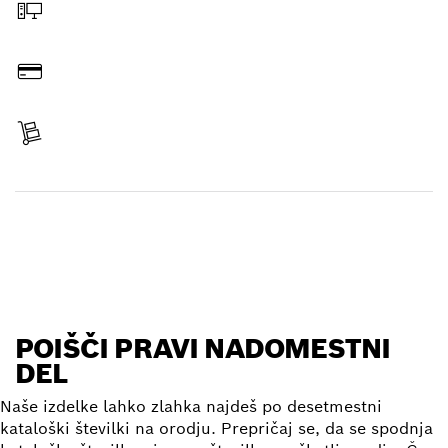
Naročilo prek spleta
Plačilo
Prejmi izdelek
Poišči nadomestni del
POIŠČI PRAVI NADOMESTNI
DEL
Naše izdelke lahko zlahka najdeš po desetmestni
kataloški številki na orodju. Prepričaj se, da se spodnja