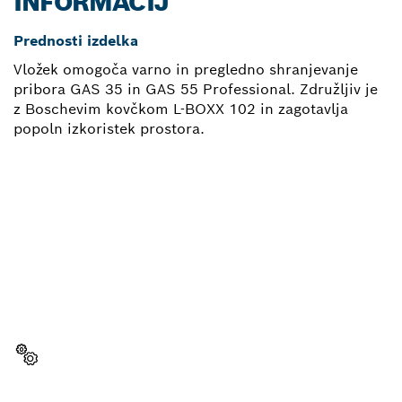
INFORMACIJ
Prednosti izdelka
Vložek omogoča varno in pregledno shranjevanje
pribora GAS 35 in GAS 55 Professional. Združljiv je
z Boschevim kovčkom L-BOXX 102 in zagotavlja
popoln izkoristek prostora.
POTREBUJEŠ NADOMESTNI
DEL?
Tukaj lahko hitro in preprosto najdeš prave
nadomestne dele za svoje Boschevo orodje za
profesionalno rabo.
Izberi nadomestni del