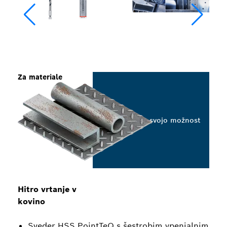
Za materiale
Izberite svojo možnost
Hitro vrtanje v
kovino
Sveder HSS PointTeQ s šestrobim vpenjalnim