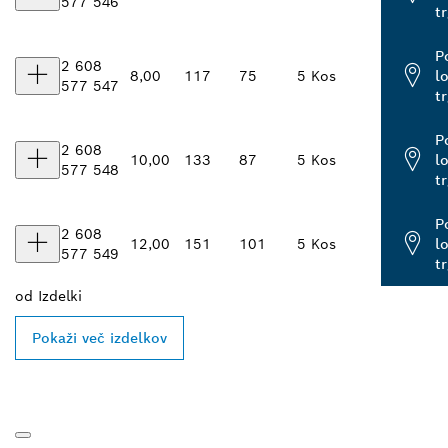
577 546
t
P
2 608
8,00
117
75
5 Kos
l
577 547
t
P
2 608
10,00
133
87
5 Kos
l
577 548
t
P
2 608
12,00
151
101
5 Kos
l
577 549
t
od
Izdelki
Pokaži več izdelkov