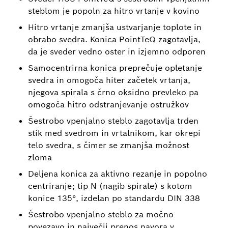
steblom je popoln za hitro vrtanje v kovino
Hitro vrtanje zmanjša ustvarjanje toplote in
obrabo svedra. Konica PointTeQ zagotavlja,
da je sveder vedno oster in izjemno odporen
Samocentrirna konica preprečuje opletanje
svedra in omogoča hiter začetek vrtanja,
njegova spirala s črno oksidno prevleko pa
omogoča hitro odstranjevanje ostružkov
Šestrobo vpenjalno steblo zagotavlja trden
stik med svedrom in vrtalnikom, kar okrepi
telo svedra, s čimer se zmanjša možnost
zloma
Deljena konica za aktivno rezanje in popolno
centriranje; tip N (nagib spirale) s kotom
konice 135°, izdelan po standardu DIN 338
Šestrobo vpenjalno steblo za močno
povezavo in največji prenos navora v