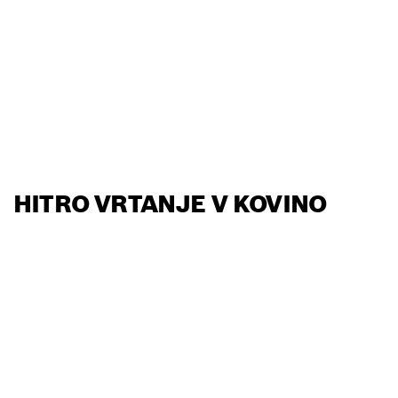
HITRO VRTANJE V KOVINO
POIŠČI NAJBLIŽJEGA
BOSCHEVEGA
PRODAJALCA IZDELKOV
ZA PROFESIONALNO
RABO