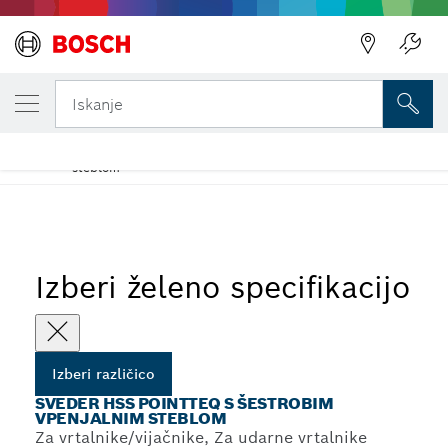
TRENUTNO IZBRANA RAZLIČICA
Sveder HSS PointTeQ s šestrobim vpenjaln
Iskanje
steblom
Spiralni svedri HSS PointTeQ s šestrobnim vpenjalnim
...
steblom
Izberi želeno specifikacijo
Izberi različico
SVEDER HSS POINTTEQ S ŠESTROBIM
VPENJALNIM STEBLOM
Za vrtalnike/vijačnike, Za udarne vrtalnike