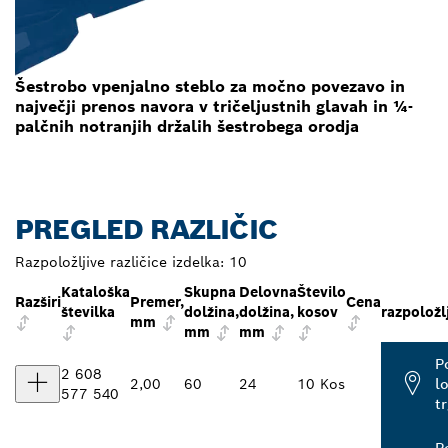
Šestrobo vpenjalno steblo za močno povezavo in
največji prenos navora v tričeljustnih glavah in ¼-
palčnih notranjih držalih šestrobega orodja
PREGLED RAZLIČIC
Razpoložljive različice izdelka:
10
Kataloška
Skupna
Delovna
Število
Razširi
Premer,
Cena
številka
dolžina,
dolžina,
kosov
razpoložl
mm
mm
mm
P
2 608
2,00
60
24
10 Kos
l
577 540
t
P